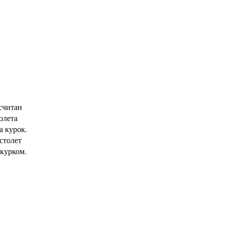
считан
олета
а курок.
столет
курком.