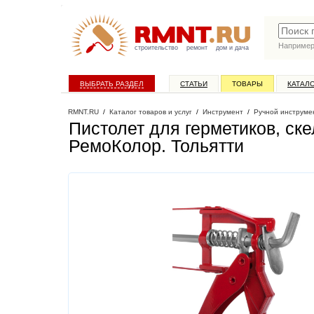
Наприме
строительство
ремонт
дом и дача
ВЫБРАТЬ РАЗДЕЛ
СТАТЬИ
ТОВАРЫ
КАТАЛ
RMNT.RU
/
Каталог товаров и услуг
/
Инструмент
/
Ручной инструме
Пистолет для герметиков, ск
РемоКолор
. Тольятти