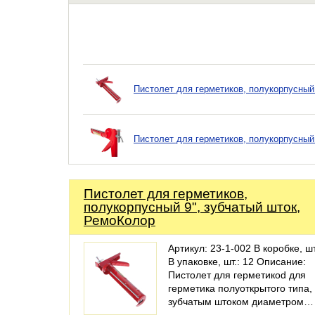
Пистолет для герметиков, полукорпусный
Пистолет для герметиков, полукорпусный 
Пистолет для герметиков,
полукорпусный 9", зубчатый шток,
РемоКолор
Артикул: 23-1-002 В коробке, шт
В упаковке, шт.: 12 Описание:
Пистолет для герметикоd для
герметика полуоткрытого типа,
зубчатым штоком диаметром…