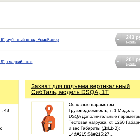
243 р
 9", зубчатый шток, РемоКолор
Купить
201 р
9", гладкий шток
Купить
Захват для подъема вертикальный
СибТаль, модель DSQA, 1Т
Основные параметры
.: 48
Грузоподъемность, т: 1 Модель
DSQA Дополнительные параметр
Тестовая нагрузка, кг: 1250 Габар
 с
и вес Габариты (ДхШхВ):
14&#215;5&#215;27…