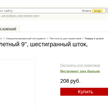
Искать
везде
р,
как выбрать пластиковое окно
ОГ КОМПАНИЙ
нт
/
Специализированный инструмент
/
Пистолеты для герметиков
/
Товары и услуги
елетный 9", шестигранный шток,
Пистолеты для герметиков
Инструмент трех братьев
208 руб.
Купить