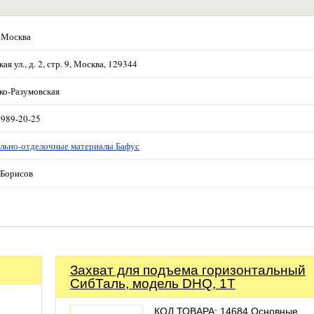
 Москва
ая ул., д. 2, стр. 9, Москва, 129344
ко-Разумовская
 989-20-25
льно-отделочные материалы Бафус
Борисов
Захват для подъема горизонтальный
СибТаль, модель DHQ, 1Т
КОД ТОВАРА: 14684 Основные