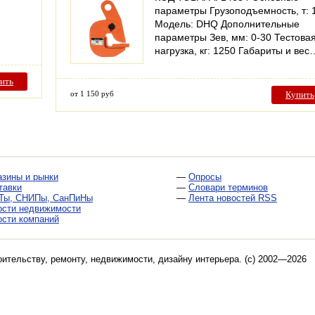
параметры Грузоподъемность, т: 
Модель: DHQ Дополнительные
параметры Зев, мм: 0-30 Тестова
нагрузка, кг: 1250 Габариты и вес
ить
от 1 150 руб
Купить
азины и рынки
—
Опросы
тавки
—
Словари терминов
Ты, СНИПы, СанПиНы
—
Лента новостей RSS
ости недвижимости
ости компаний
оительству, ремонту, недвижимости, дизайну интерьера
. (c) 2002—2026