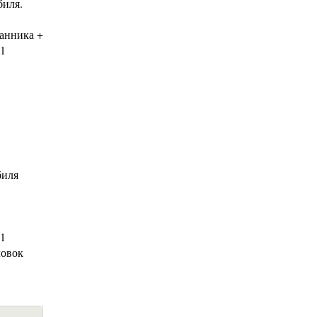
биля.
ранника +
 1
биля
 1
ловок