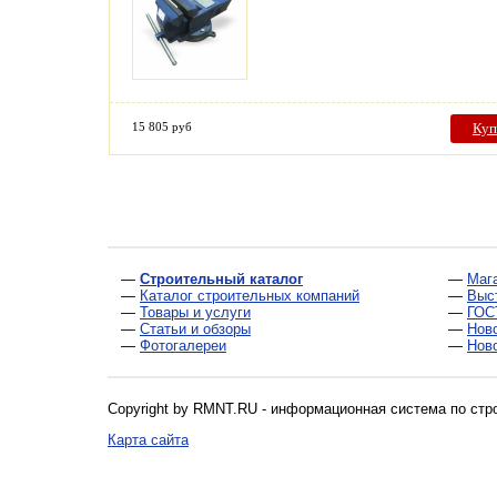
15 805 руб
Куп
—
Строительный каталог
—
Маг
—
Каталог строительных компаний
—
Выс
—
Товары и услуги
—
ГОС
—
Статьи и обзоры
—
Нов
—
Фотогалереи
—
Нов
Copyright by RMNT.RU - информационная система по
стр
Карта сайта