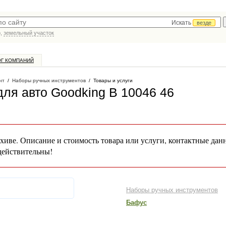
Искать
везде
р,
земельный участок
ОГ КОМПАНИЙ
нт
/
Наборы ручных инструментов
/
Товары и услуги
ля авто Goodking B 10046 46
хиве. Описание и стоимость товара или услуги, контактные дан
действительны!
Наборы ручных инструментов
Бафус