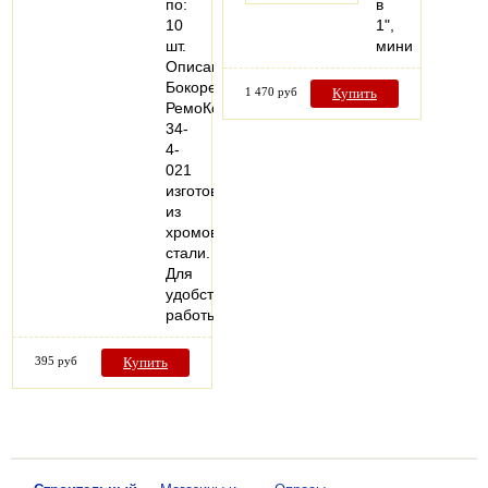
по:
в
10
1",
шт.
мини
Описание:
Бокорезы
1 470 руб
Купить
РемоКолор
34-
4-
021
изготовлены
из
хромованадиевой
стали.
Для
удобства
работы…
395 руб
Купить