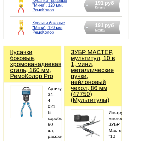
Кусачки торцевые
191 руб
"Мини", 120 мм,
Купить
РемоКолор
Кусачки боковые
191 руб
"Мини", 120 мм,
Купить
РемоКолор
Кусачки
ЗУБР МАСТЕР,
боковые,
мультитул, 10 в
хромованадиевая
1, мини,
сталь, 160 мм,
металлические
РемоКолор Pro
ручки,
нейлоновый
чехол, 86 мм
Артикул:
(47750)
34-
(Мультитулы)
4-
021
В
Инструмент
коробке:
многофункцио
60
ЗУБР
шт,
Мастер,
расфасовано
"10