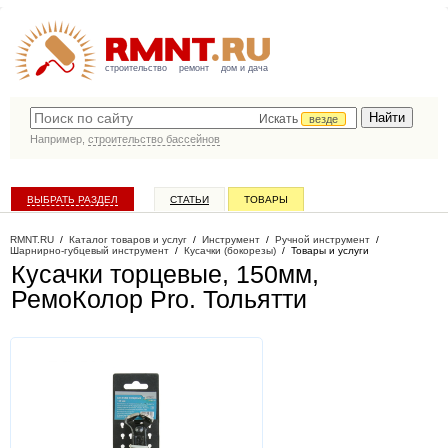
строительство
ремонт
дом и дача
Искать
везде
Например,
строительство бассейнов
ВЫБРАТЬ РАЗДЕЛ
СТАТЬИ
ТОВАРЫ
КАТАЛОГ КОМПАНИЙ
RMNT.RU
/
Каталог товаров и услуг
/
Инструмент
/
Ручной инструмент
/
Шарнирно-губцевый инструмент
/
Кусачки (бокорезы)
/
Товары и услуги
Кусачки торцевые, 150мм,
РемоКолор Pro
. Тольятти