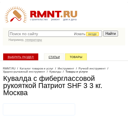
строительство
ремонт
дом и дача
Искать
везде
Например,
генераторы
ВЫБРАТЬ РАЗДЕЛ
СТАТЬИ
ТОВАРЫ
КАТАЛОГ КОМПАНИЙ
RMNT.RU
/
Каталог товаров и услуг
/
Инструмент
/
Ручной инструмент
/
Ударно-рычажный инструмент
/
Кувалды
/
Товары и услуги
Кувалда с фиберглассовой
рукояткой Патриот SHF 3 3 кг
.
Москва