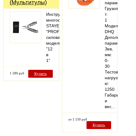
(Мультитулы)
параметры
Грузоподъемно
Инструмент
т:
многофункциональный
1
STAYER
Модель:
"PROFESSIONAL",
DHQ
силовая
Дополнительн
модель,
параметры
"12
Зев,
в
мм:
1"
0-
30
Тестовая
1 280 руб
Купить
нагрузка,
кг:
1250
Габариты
и
вес…
от 1 150 руб
Купить