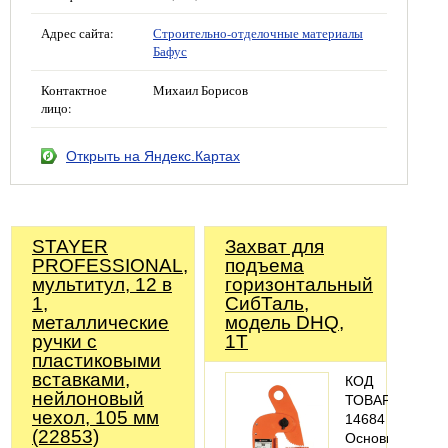
Адрес сайта:
Строительно-отделочные материалы
Бафус
Контактное
Михаил Борисов
лицо:
Открыть на Яндекс.Картах
STAYER
Захват для
PROFESSIONAL,
подъема
мультитул, 12 в
горизонтальный
1,
СибТаль,
металлические
модель DHQ,
ручки с
1Т
пластиковыми
вставками,
КОД
нейлоновый
ТОВАРА:
чехол, 105 мм
14684
(22853)
Основные