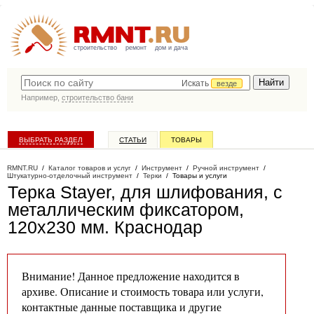
строительство
ремонт
дом и дача
Искать
везде
Например,
строительство бани
ВЫБРАТЬ РАЗДЕЛ
СТАТЬИ
ТОВАРЫ
КАТАЛОГ КОМПАНИЙ
RMNT.RU
/
Каталог товаров и услуг
/
Инструмент
/
Ручной инструмент
/
Штукатурно-отделочный инструмент
/
Терки
/
Товары и услуги
Терка Stayer, для шлифования, с
металлическим фиксатором,
120х230 мм
. Краснодар
Внимание! Данное предложение находится в
архиве. Описание и стоимость товара или услуги,
контактные данные поставщика и другие