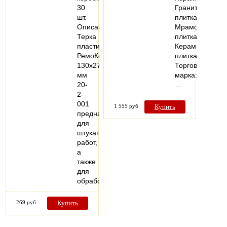
30
Гранитная
шт.
плитка;
Описание:
Мраморная
Терка
плитка;
пластиковая
Керамическая
РемоКолор
плитка
130х270
Торговая
мм
марка:
20-
…
2-
001
1 555 руб
Купить
предназначена
для
штукатурных
работ,
а
также
для
обработки…
269 руб
Купить