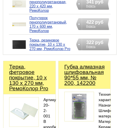
341 руб
пенополиуретановая,
220 х 420 мм,
Купить
РемоКолор
Полутерок
422 руб
пенополиуретановый,
170 х 600 мм,
Купить
РемоКолор
Терка, резиновое
322 руб
покрытие, 10 х 130 х
Купить
270 мм, РемоКолор Pro
Терка,
Губка алмазная
фетровое
шлифовальная
покрытие, 10 х
90*55 мм, №
130 х 270 мм,
200, 142200
РемоКолор Pro
Технические
Артикул:
характеристики
20-
Назначение:
2-
Шлифовать
001
материал
В
Материалы:
коробке:
Керамогранит;