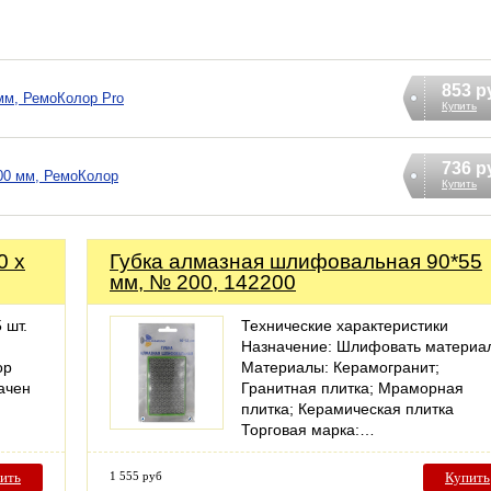
853 р
 мм, РемоКолор Pro
Купить
736 р
00 мм, РемоКолор
Купить
0 х
Губка алмазная шлифовальная 90*55
мм, № 200, 142200
 шт.
Технические характеристики
Назначение: Шлифовать материа
ор
Материалы: Керамогранит;
ачен
Гранитная плитка; Мраморная
плитка; Керамическая плитка
Торговая марка:…
ить
1 555 руб
Купить