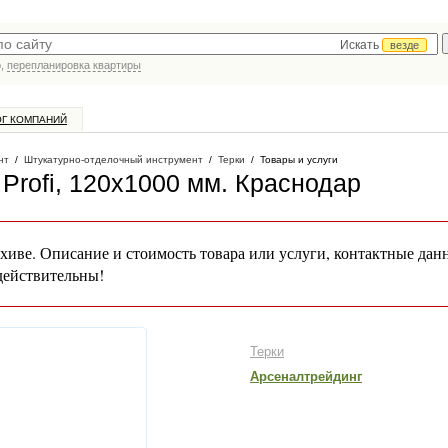
Искать
везде
р,
перепланировка квартиры
ОГ КОМПАНИЙ
нт
/
Штукатурно-отделочный инструмент
/
Терки
/
Товары и услуги
Profi, 120x1000 мм
. Краснодар
хиве. Описание и стоимость товара или услуги, контактные дан
действительны!
Терки
Арсеналтрейдинг