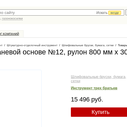
Искать
везде
р,
газонокосилки
ОГ КОМПАНИЙ
нт
/
Штукатурно-отделочный инструмент
/
Шлифовальные бруски, бумага, сетки
/
Товары
невой основе №12, рулон 800 мм х 3
Шлифовальные бруски, бумага,
сетки
Инструмент трех братьев
15 496 руб.
Купить