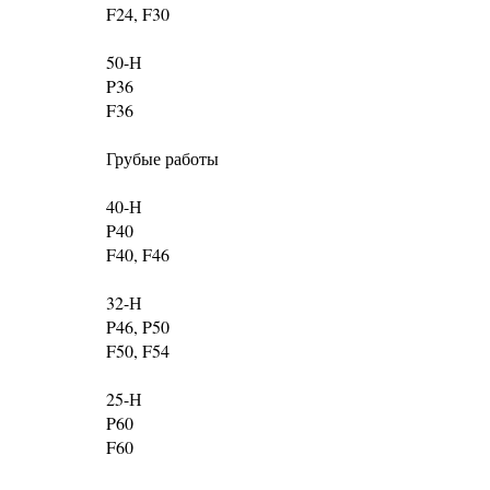
F24, F30
50-Н
P36
F36
Грубые работы
40-Н
P40
F40, F46
32-Н
P46, P50
F50, F54
25-Н
P60
F60