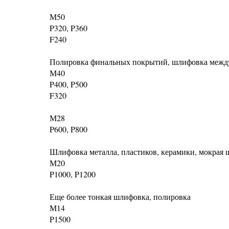
М50
P320, P360
F240
Полировка финальных покрытий, шлифовка между
М40
P400, P500
F320
М28
P600, P800
Шлифовка металла, пластиков, керамики, мокрая
М20
P1000, P1200
Еще более тонкая шлифовка, полировка
М14
P1500