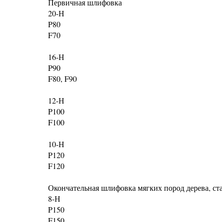
Первичная шлифовка
20-Н
P80
F70
16-Н
P90
F80, F90
12-Н
P100
F100
10-Н
P120
F120
Окончательная шлифовка мягких пород дерева, ст
8-Н
P150
F150