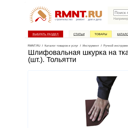
Наприме
строительство
ремонт
дом и дача
ВЫБРАТЬ РАЗДЕЛ
СТАТЬИ
ТОВАРЫ
КАТАЛ
RMNT.RU
/
Каталог товаров и услуг
/
Инструмент
/
Ручной инструме
Шлифовальная шкурка на тка
(шт.)
. Тольятти