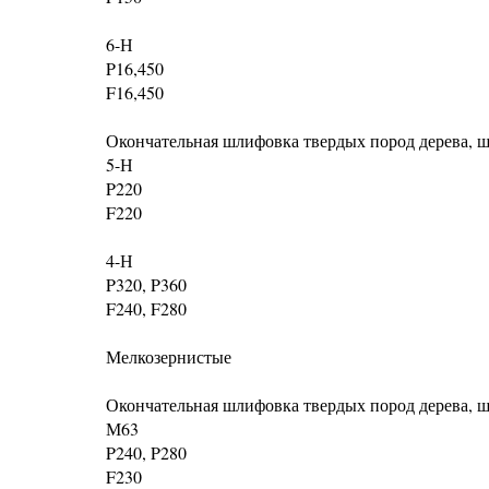
6-Н
P16,450
F16,450
Окончательная шлифовка твердых пород дерева,
5-Н
P220
F220
4-Н
P320, P360
F240, F280
Мелкозернистые
Окончательная шлифовка твердых пород дерева,
М63
P240, P280
F230