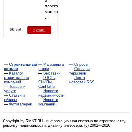
и
плоскошлифовальных
машин.
…
161 руб
Купить
—
Строительный
—
Магазины и
—
Опросы
каталог
рынки
—
Словари
—
Каталог
—
Выставки
терминов
строительных
—
ГОСТы,
—
Лента
компаний
СНИПы,
новостей RSS
—
Товары и
СанПиНы
услуги
—
Новости
—
Статьи и
недвижимости
обзоры
—
Новости
—
Фотогалереи
компаний
Copyright by RMNT.RU - информационная система по
строительству,
ремонту, недвижимости, дизайну интерьера
. (c) 2002—2026