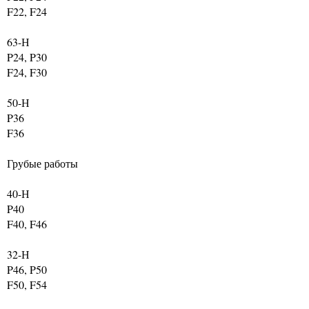
F22, F24
63-Н
P24, P30
F24, F30
50-Н
P36
F36
Грубые работы
40-Н
P40
F40, F46
32-Н
P46, P50
F50, F54