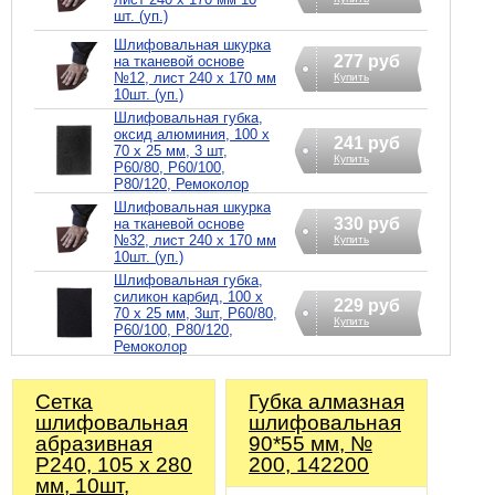
шт. (уп.)
Шлифовальная шкурка
277 руб
на тканевой основе
№12, лист 240 х 170 мм
Купить
10шт. (уп.)
Шлифовальная губка,
оксид алюминия, 100 х
241 руб
70 х 25 мм, 3 шт,
Купить
Р60/80, Р60/100,
Р80/120, Ремоколор
Шлифовальная шкурка
330 руб
на тканевой основе
№32, лист 240 х 170 мм
Купить
10шт. (уп.)
Шлифовальная губка,
силикон карбид, 100 х
229 руб
70 х 25 мм, 3шт, Р60/80,
Купить
Р60/100, Р80/120,
Ремоколор
Сетка
Губка алмазная
шлифовальная
шлифовальная
абразивная
90*55 мм, №
Р240, 105 х 280
200, 142200
мм, 10шт,