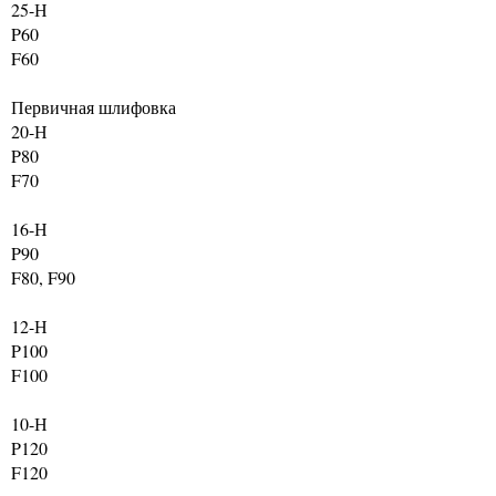
25-Н
P60
F60
Первичная шлифовка
20-Н
P80
F70
16-Н
P90
F80, F90
12-Н
P100
F100
10-Н
P120
F120