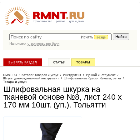
строительство
ремонт
дом и дача
Искать
везде
Например,
строительство бани
ВЫБРАТЬ РАЗДЕЛ
СТАТЬИ
ТОВАРЫ
КАТАЛОГ КОМПАНИЙ
RMNT.RU
/
Каталог товаров и услуг
/
Инструмент
/
Ручной инструмент
/
Штукатурно-отделочный инструмент
/
Шлифовальные бруски, бумага, сетки
/
Товары и услуги
Шлифовальная шкурка на
тканевой основе №8, лист 240 х
170 мм 10шт. (уп.)
. Тольятти