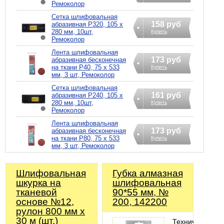
Ремоколор
Сетка шлифовальная
158 руб
абразивная Р320, 105 х
280 мм, 10шт,
Купить
Ремоколор
Лента шлифовальная
173 руб
абразивная бесконечная
на ткани Р40, 75 х 533
Купить
мм, 3 шт, Ремоколор
Сетка шлифовальная
161 руб
абразивная Р240, 105 х
280 мм, 10шт,
Купить
Ремоколор
Лента шлифовальная
173 руб
абразивная бесконечная
на ткани Р80, 75 х 533
Купить
мм, 3 шт, Ремоколор
Шлифовальная
Губка алмазная
шкурка на
шлифовальная
тканевой
90*55 мм, №
основе №12,
200, 142200
рулон 800 мм х
30 м (шт.)
Технические