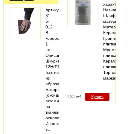
характеристики
Артикул:
Назначение:
31-
Шлифовать
5-
материал
012
Материалы:
В
Керамогранит;
коробке:
Гранитная
1
плитка;
шт.
Мраморная
Описание:
плитка;
Шкурка
Керамическая
12Н(P100)
плитка
изготовлена
Торговая
из
марка:
абразивного
…
материала
(оксида
1 555 руб
Купить
алюминия)
на
тканевой
основе.
Используется
в…