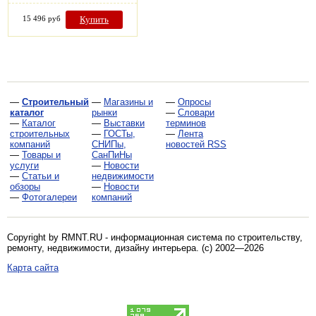
15 496 руб
Купить
—
Строительный
—
Магазины и
—
Опросы
каталог
рынки
—
Словари
—
Каталог
—
Выставки
терминов
строительных
—
ГОСТы,
—
Лента
компаний
СНИПы,
новостей RSS
—
Товары и
СанПиНы
услуги
—
Новости
—
Статьи и
недвижимости
обзоры
—
Новости
—
Фотогалереи
компаний
Copyright by RMNT.RU - информационная система по
строительству,
ремонту, недвижимости, дизайну интерьера
. (c) 2002—2026
Карта сайта