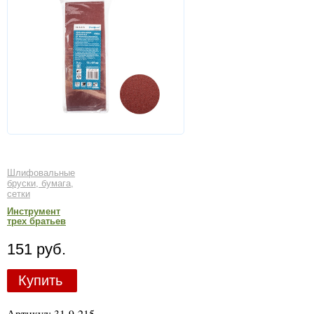
Шлифовальные
бруски, бумага,
сетки
Инструмент
трех братьев
151 руб.
Купить
Артикул: 31-9-215