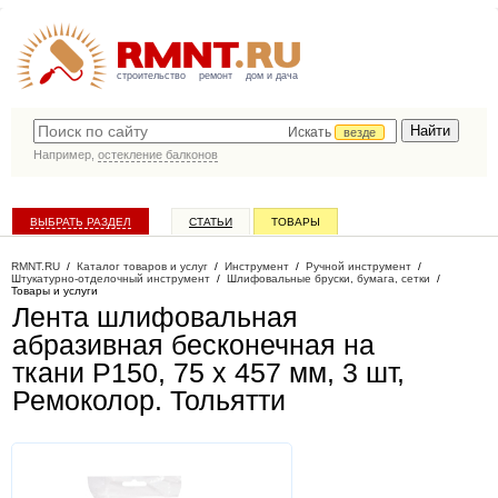
строительство
ремонт
дом и дача
Искать
везде
Например,
остекление балконов
ВЫБРАТЬ РАЗДЕЛ
СТАТЬИ
ТОВАРЫ
КАТАЛОГ КОМПАНИЙ
RMNT.RU
/
Каталог товаров и услуг
/
Инструмент
/
Ручной инструмент
/
Штукатурно-отделочный инструмент
/
Шлифовальные бруски, бумага, сетки
/
Товары и услуги
Лента шлифовальная
абразивная бесконечная на
ткани Р150, 75 х 457 мм, 3 шт,
Ремоколор
. Тольятти