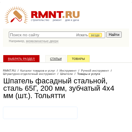
строительство
ремонт
дом и дача
Искать
везде
Например,
межкомнатные двери
ВЫБРАТЬ РАЗДЕЛ
СТАТЬИ
ТОВАРЫ
КАТАЛОГ КОМПАНИЙ
RMNT.RU
/
Каталог товаров и услуг
/
Инструмент
/
Ручной инструмент
/
Штукатурно-отделочный инструмент
/
Шпатели
/
Товары и услуги
Шпатель фасадный стальной,
сталь 65Г, 200 мм, зубчатый 4х4
мм (шт.)
. Тольятти