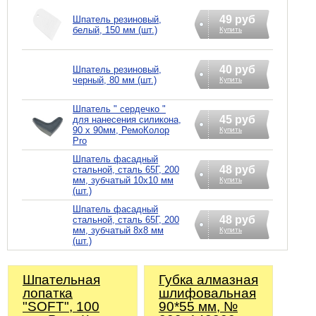
49 руб
Шпатель резиновый,
белый, 150 мм (шт.)
Купить
40 руб
Шпатель резиновый,
черный, 80 мм (шт.)
Купить
Шпатель " сердечко "
45 руб
для нанесения силикона,
90 х 90мм, РемоКолор
Купить
Pro
Шпатель фасадный
48 руб
стальной, сталь 65Г, 200
мм, зубчатый 10х10 мм
Купить
(шт.)
Шпатель фасадный
48 руб
стальной, сталь 65Г, 200
мм, зубчатый 8х8 мм
Купить
(шт.)
Шпательная
Губка алмазная
лопатка
шлифовальная
"SOFT", 100
90*55 мм, №