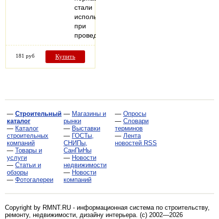
стали
используется
при
проведении…
181 руб
Купить
—
Строительный
—
Магазины и
—
Опросы
каталог
рынки
—
Словари
—
Каталог
—
Выставки
терминов
строительных
—
ГОСТы,
—
Лента
компаний
СНИПы,
новостей RSS
—
Товары и
СанПиНы
услуги
—
Новости
—
Статьи и
недвижимости
обзоры
—
Новости
—
Фотогалереи
компаний
Copyright by RMNT.RU - информационная система по
строительству,
ремонту, недвижимости, дизайну интерьера
. (c) 2002—2026