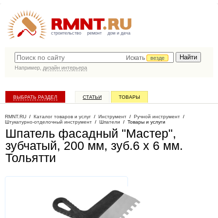
строительство
ремонт
дом и дача
Искать
везде
Например,
дизайн интерьера
ВЫБРАТЬ РАЗДЕЛ
СТАТЬИ
ТОВАРЫ
КАТАЛОГ КОМПАНИЙ
RMNT.RU
/
Каталог товаров и услуг
/
Инструмент
/
Ручной инструмент
/
Штукатурно-отделочный инструмент
/
Шпатели
/
Товары и услуги
Шпатель фасадный "Мастер",
зубчатый, 200 мм, зуб.6 х 6 мм
.
Тольятти