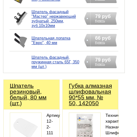
Шпатель фасадный
79 руб
"Мастер" нержавеющий
зубчатый, 250мм,
Купить
зуб.10х10мм
66 руб
Шпательная лопатка
"Евро", 40 мм
Купить
Шпатель фасадный,
79 руб
пружинная сталь 65Г, 350
Купить
мм (шт.)
Шпатель
Губка алмазная
резиновый,
шлифовальная
белый, 80 мм
90*55 мм, №
(шт.)
50, 142050
Артикул:
Технические
12-
характеристики
2-
Назначение:
111
Шлифовать