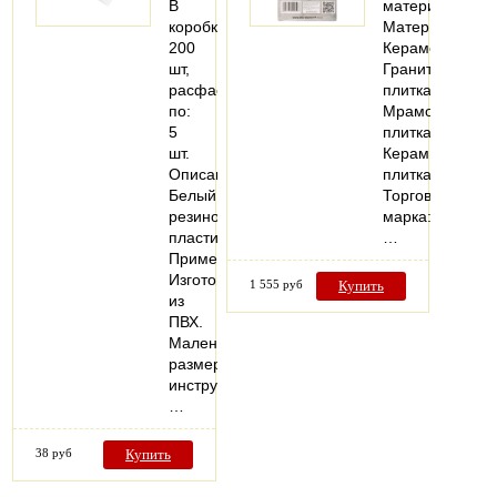
В
материал
коробке:
Материалы:
200
Керамогранит;
шт,
Гранитная
расфасовано
плитка;
по:
Мраморная
5
плитка;
шт.
Керамическая
Описание:
плитка
Белый
Торговая
резино-
марка:
пластик.
…
Применение:
Изготовлен
1 555 руб
Купить
из
ПВХ.
Маленький
размер
инструмента,
…
38 руб
Купить