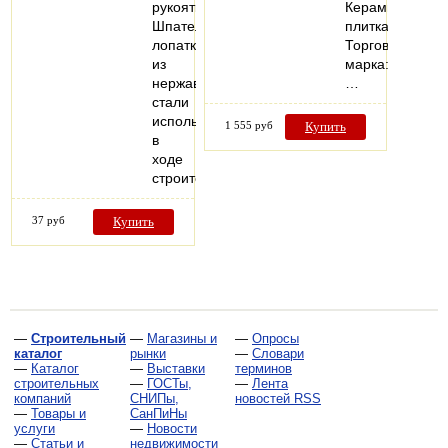
рукоятка.
Керамическая
Шпательная
плитка
лопатка
Торговая
из
марка:
нержавеющей
…
стали
используется
1 555 руб
Купить
в
ходе
строительных…
37 руб
Купить
—
Строительный
—
Магазины и
—
Опросы
каталог
рынки
—
Словари
—
Каталог
—
Выставки
терминов
строительных
—
ГОСТы,
—
Лента
компаний
СНИПы,
новостей RSS
—
Товары и
СанПиНы
услуги
—
Новости
—
Статьи и
недвижимости