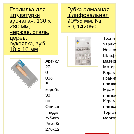
Гладилка для
Губка алмазная
штукатурки
шлифовальная
зубчатая, 130 х
90*55 мм, №
280 мм,
50, 142050
нержав. сталь,
дерев.
Технические
рукоятка, зуб
характеристики
10 х 10 мм
Назначение:
Шлифовать
Артикул:
материал
27-
Материалы:
0-
Керамогранит;
008
Гранитная
В
плитка;
коробке:
Мраморная
30
плитка;
шт.
Керамическая
Описание:
плитка
Гладилка
Торговая
зубчатая
марка:
РемоКолор
…
270x125