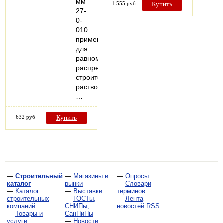
мм
1 555 руб
Купить
27-
0-
010
применяется
для
равномерного
распределения
строительных
растворов,
…
632 руб
Купить
—
Строительный
—
Магазины и
—
Опросы
каталог
рынки
—
Словари
—
Каталог
—
Выставки
терминов
строительных
—
ГОСТы,
—
Лента
компаний
СНИПы,
новостей RSS
—
Товары и
СанПиНы
услуги
—
Новости