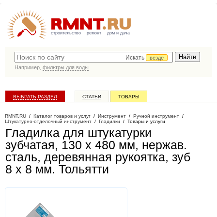
строительство
ремонт
дом и дача
Искать
везде
Например,
фильтры для воды
ВЫБРАТЬ РАЗДЕЛ
СТАТЬИ
ТОВАРЫ
КАТАЛОГ КОМПАНИЙ
RMNT.RU
/
Каталог товаров и услуг
/
Инструмент
/
Ручной инструмент
/
Штукатурно-отделочный инструмент
/
Гладилки
/
Товары и услуги
Гладилка для штукатурки
зубчатая, 130 х 480 мм, нержав.
сталь, деревянная рукоятка, зуб
8 х 8 мм
. Тольятти