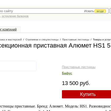
Искать
везде
р,
остекление балконов
ОГ КОМПАНИЙ
ража и мастерской
/
Стремянки и спецлестницы
/
Приставные лестницы
/
Товары и услуг
екционная приставная Алюмет HS1 5
Приставные лестницы
Бафус
13 500 руб.
Купить
стницы приставные. Бренд: Алюмет. Модель: HS1. Разновидност