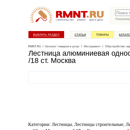
Наприме
строительство
ремонт
дом и дача
ВЫБРАТЬ РАЗДЕЛ
СТАТЬИ
ТОВАРЫ
КАТАЛ
RMNT.RU
/
Каталог товаров и услуг
/
Инструмент
/
Обустройство га
Лестница алюминиевая однос
/18 ст
. Москва
Категории: Лестницы, Лестницы строительные, Ле