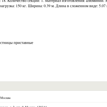
ей: 18. Количество секций: 1. Материал изготовления: алюминий.
агрузка: 150 кг. Ширина: 0.39 м. Длина в сложенном виде: 5.07
естницы приставные
 Москва
ая ул., д. 2, стр. 9, Москва, 129344