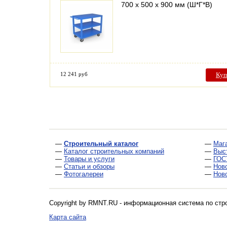
700 х 500 х 900 мм (Ш*Г*В)
12 241 руб
Куп
—
Строительный каталог
—
Маг
—
Каталог строительных компаний
—
Выс
—
Товары и услуги
—
ГОС
—
Статьи и обзоры
—
Нов
—
Фотогалереи
—
Нов
Copyright by RMNT.RU - информационная система по
стр
Карта сайта