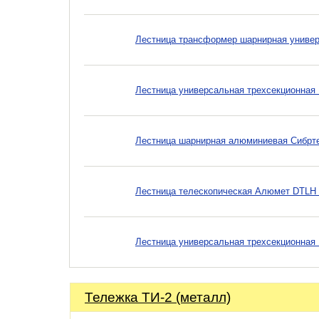
Лестница трансформер шарнирная универс
Лестница универсальная трехсекционная Б
Лестница шарнирная алюминиевая Сибртех
Лестница телескопическая Алюмет DTLH 3
Лестница универсальная трехсекционная Б
Тележка ТИ-2 (металл)