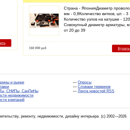
Страна - ЯпонияДиаметр проволо
мм - 0,8Количество витков, шт. - 3
Количество узлов на катушке - 120
Совокупный диаметр арматуры, м
от 20 до 39
ить
160 000 руб
Купить
азины и рынки
—
Опросы
тавки
—
Словари терминов
Ты, СНИПы, СанПиНы
—
Лента новостей RSS
ости недвижимости
ости компаний
оительству, ремонту, недвижимости, дизайну интерьера
. (c) 2002—2026