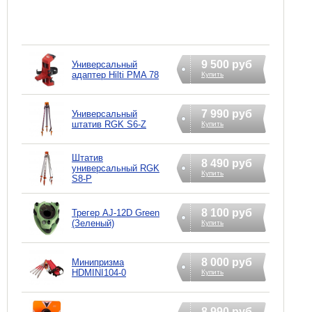
9 500 руб
Универсальный
адаптер Hilti PMA 78
Купить
7 990 руб
Универсальный
штатив RGK S6-Z
Купить
Штатив
8 490 руб
универсальный RGK
Купить
S8-P
8 100 руб
Трегер AJ-12D Green
(Зеленый)
Купить
8 000 руб
Минипризма
HDMINI104-0
Купить
8 990 руб