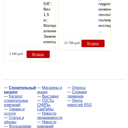
5/8”;
гидрогеологиче
Вес:
инженерно-
1,5
геологических,
кг.;
полевых
Материал:
исследований.
алюминий;
…
Зажимы
клипсы;
13 700 руб
Купить
3 100 руб
Купить
—
Строительный
—
Магазины и
—
Опросы
каталог
рынки
—
Словари
—
Каталог
—
Выставки
терминов
строительных
—
ГОСТы,
—
Лента
компаний
СНИПы,
новостей RSS
—
Товары и
СанПиНы
услуги
—
Новости
—
Статьи и
недвижимости
обзоры
—
Новости
—
Фотогалереи
компаний