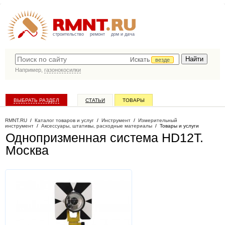
строительство
ремонт
дом и дача
Искать
везде
Например,
газонокосилки
ВЫБРАТЬ РАЗДЕЛ
СТАТЬИ
ТОВАРЫ
КАТАЛОГ КОМПАНИЙ
RMNT.RU
/
Каталог товаров и услуг
/
Инструмент
/
Измерительный
инструмент
/
Аксессуары, штативы, расходные материалы
/
Товары и услуги
Однопризменная система HD12T
.
Москва