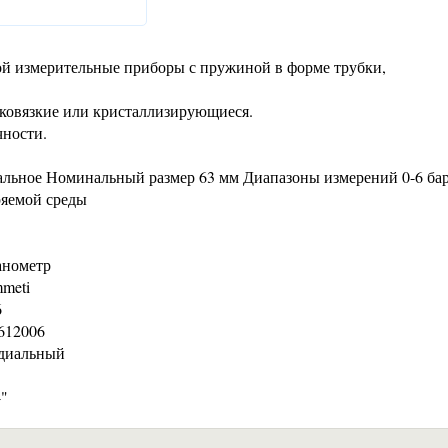
й измерительные приборы с пружиной в форме трубки,
оковязкие или кристаллизирующиеся.
чности.
льное Номинальный размер 63 мм Диапазоны измерений 0-6 бар
ряемой среды
анометр
mmeti
6
0612006
адиальный
4"