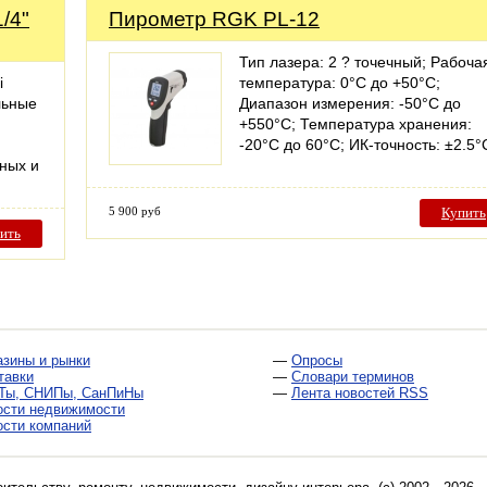
/4"
Пирометр RGK PL-12
Тип лазера: 2 ? точечный; Рабоча
i
температура: 0°С до +50°С;
льные
Диапазон измерения: -50°С до
+550°С; Температура хранения:
-20°С до 60°С; ИК-точность: ±2.5
ных и
5 900 руб
Купить
ить
азины и рынки
—
Опросы
тавки
—
Словари терминов
Ты, СНИПы, СанПиНы
—
Лента новостей RSS
ости недвижимости
ости компаний