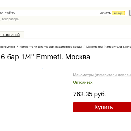
Искать
везде
р,
генераторы
ОГ КОМПАНИЙ
инструмент
/
Измерители физических параметров среды
/
Манометры (измерители давле
6 бар 1/4" Emmeti
. Москва
Манометры (измерители давлен
Оптсантех
763.35 руб.
Купить