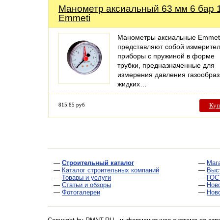
Манометр аксиальный 63 мм 6 бар 1
Emmeti
Манометры аксиальные Emmet
представляют собой измерите
приборы с пружиной в форме
трубки, предназначенные для
измерения давления газообраз
жидких…
815.85 руб
Куп
—
Строительный каталог
—
Маг
—
Каталог строительных компаний
—
Выс
—
Товары и услуги
—
ГОС
—
Статьи и обзоры
—
Нов
—
Фотогалереи
—
Нов