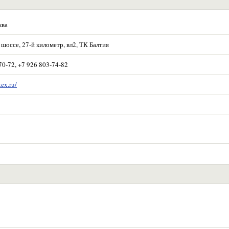
ква
шоссе, 27-й километр, вл2, ТК Балтия
70-72, +7 926 803-74-82
tex.ru/