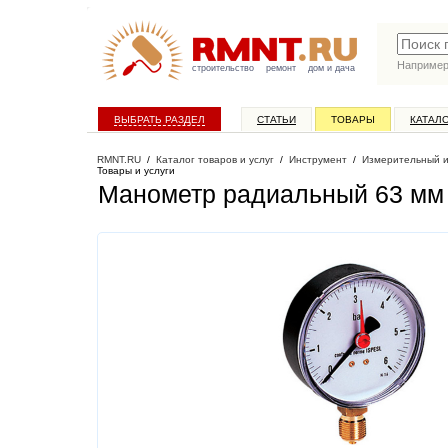
Наприме
строительство
ремонт
дом и дача
ВЫБРАТЬ РАЗДЕЛ
СТАТЬИ
ТОВАРЫ
КАТАЛ
RMNT.RU
/
Каталог товаров и услуг
/
Инструмент
/
Измерительный 
Товары и услуги
Манометр радиальный 63 мм 