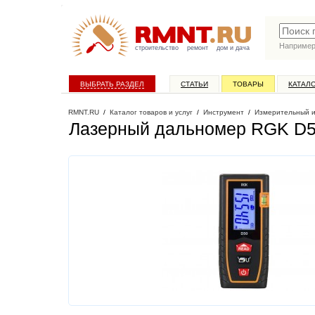
Наприме
строительство
ремонт
дом и дача
ВЫБРАТЬ РАЗДЕЛ
СТАТЬИ
ТОВАРЫ
КАТАЛ
RMNT.RU
/
Каталог товаров и услуг
/
Инструмент
/
Измерительный 
Лазерный дальномер RGK D