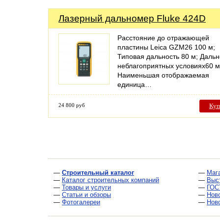
Лазерный дальномер Fluke 424D
Расстояние до отражающей
пластины Leica GZM26 100 м;
Типовая дальность 80 м; Дальн
неблагоприятных условиях60 м
Наименьшая отображаемая
единица…
24 800 руб
Куп
—
Строительный каталог
—
Маг
—
Каталог строительных компаний
—
Выс
—
Товары и услуги
—
ГОС
—
Статьи и обзоры
—
Нов
—
Фотогалереи
—
Нов