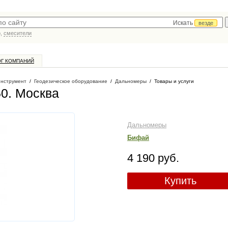
Искать
везде
р,
смесители
ОГ КОМПАНИЙ
инструмент
/
Геодезическое оборудование
/
Дальномеры
/
Товары и услуги
50
. Москва
Дальномеры
Бифай
4 190 руб.
Купить