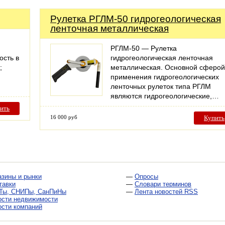
Рулетка РГЛМ-50 гидрогеологическая
ленточная металлическая
РГЛМ-50 — Рулетка
ость в
гидрогеологическая ленточная
;
металлическая. Основной сферой
применения гидрогеологических
ленточных рулеток типа РГЛМ
являются гидрогеологические,…
ить
16 000 руб
Купить
азины и рынки
—
Опросы
тавки
—
Словари терминов
Ты, СНИПы, СанПиНы
—
Лента новостей RSS
ости недвижимости
ости компаний