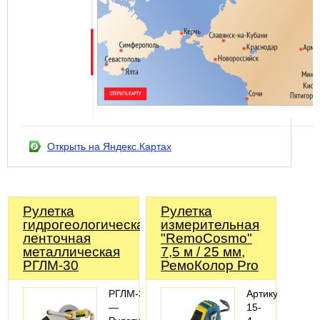
Открыть на Яндекс.Картах
Рулетка
Рулетка
гидрогеологическая
измерительная
ленточная
"RemoCosmo"
металлическая
7,5 м / 25 мм,
РГЛМ-30
РемоКолор Pro
РГЛМ-30
Артикул:
—
15-