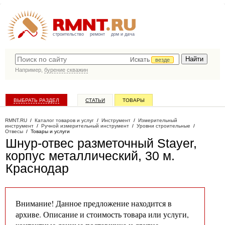
строительство
ремонт
дом и дача
Искать
везде
Например,
бурение скважин
ВЫБРАТЬ РАЗДЕЛ
СТАТЬИ
ТОВАРЫ
КАТАЛОГ КОМПАНИЙ
RMNT.RU
/
Каталог товаров и услуг
/
Инструмент
/
Измерительный
инструмент
/
Ручной измерительный инструмент
/
Уровни строительные
/
Отвесы
/
Товары и услуги
Шнур-отвес разметочный Stayer,
корпус металлический, 30 м
.
Краснодар
Внимание! Данное предложение находится в
архиве. Описание и стоимость товара или услуги,