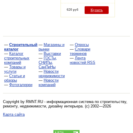
620 руб
Купить
—
Строительный
—
Магазины и
—
Опросы
каталог
рынки
—
Словари
—
Каталог
—
Выставки
терминов
строительных
—
ГОСТы,
—
Лента
компаний
СНИПы,
новостей RSS
—
Товары и
СанПиНы
услуги
—
Новости
—
Статьи и
недвижимости
обзоры
—
Новости
—
Фотогалереи
компаний
Copyright by RMNT.RU - информационная система по
строительству,
ремонту, недвижимости, дизайну интерьера
. (c) 2002—2026
Карта сайта