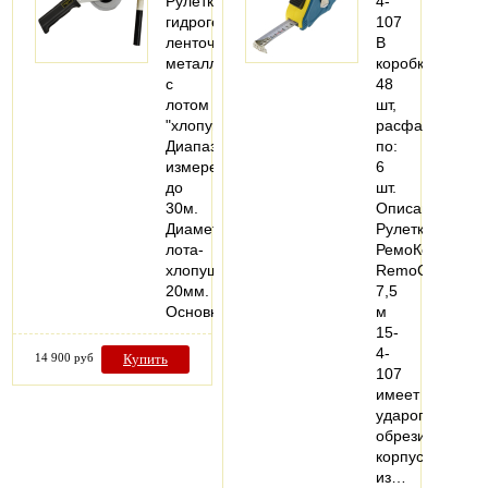
Рулетка
4-
гидрогеологическая
107
ленточная
В
металлическая
коробке:
с
48
лотом
шт,
"хлопушкой".
расфасовано
Диапазон
по:
измерений
6
до
шт.
30м.
Описание:
Диаметр
Рулетка
лота-
РемоКолор
хлопушки
RemoCosmo
20мм.
7,5
Основные…
м
15-
4-
14 900 руб
Купить
107
имеет
ударопрочный
обрезиненный
корпус
из…