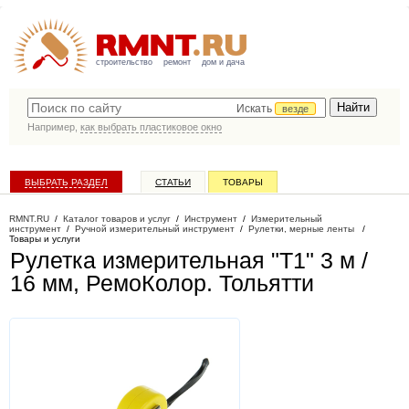
строительство
ремонт
дом и дача
Искать
везде
Например,
как выбрать пластиковое окно
ВЫБРАТЬ РАЗДЕЛ
СТАТЬИ
ТОВАРЫ
КАТАЛОГ КОМПАНИЙ
RMNT.RU
/
Каталог товаров и услуг
/
Инструмент
/
Измерительный
инструмент
/
Ручной измерительный инструмент
/
Рулетки, мерные ленты
/
Товары и услуги
Рулетка измерительная "T1" 3 м /
16 мм, РемоКолор
. Тольятти