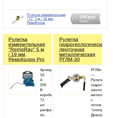
Рулетка измерительная
106 руб
"T2" 3 м / 16 мм,
Купить
РемоКолор
Рулетка
Рулетка
измерительная
гидрогеологическая
"RemoRay" 5 м
ленточная
/ 19 мм,
металлическая
РемоКолор Pro
РГЛМ-30
Артикул:
РГЛМ-30
15-
—
4-
Рулетка
205
гидрогеологиче
В
ленточная
коробке:
металлическая
72
с
шт,
лотом
расфасовано
"хлопушкой".
по:
Диапазон