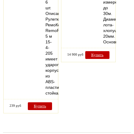
6
измерений
шт.
до
Описание:
30м.
Рулетка
Диаметр
РемоКолор
лота-
RemoRay
хлопушки
5 м
20мм.
15-
Основные…
4-
205
14 900 руб
Купить
имеет
ударопрочный
корпус
из
ABS-
пластика,
стойкая…
239 руб
Купить