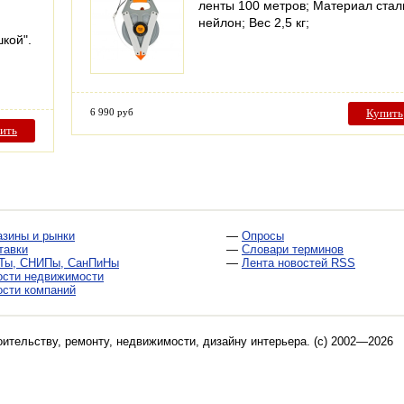
ленты 100 метров; Материал стал
нейлон; Вес 2,5 кг;
кой".
6 990 руб
Купить
ить
азины и рынки
—
Опросы
тавки
—
Словари терминов
Ты, СНИПы, СанПиНы
—
Лента новостей RSS
ости недвижимости
ости компаний
оительству, ремонту, недвижимости, дизайну интерьера
. (c) 2002—2026