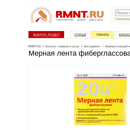
Наприме
строительство
ремонт
дом и дача
ВЫБРАТЬ РАЗДЕЛ
СТАТЬИ
ТОВАРЫ
КАТАЛ
RMNT.RU
/
Каталог товаров и услуг
/
Инструмент
/
Измерительный 
Мерная лента фиберглассова