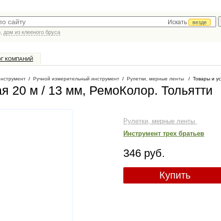
Искать
везде
р,
дом из клееного бруса
ОГ КОМПАНИЙ
инструмент
/
Ручной измерительный инструмент
/
Рулетки, мерные ленты
/
Товары и у
я 20 м / 13 мм, РемоКолор
. Тольятти
Рулетки, мерные ленты
Инструмент трех братьев
346 руб.
Купить