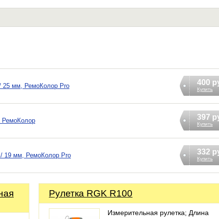
400 р
/ 25 мм, РемоКолор Pro
Купить
397 р
, РемоКолор
Купить
332 р
/ 19 мм, РемоКолор Pro
Купить
ная
Рулетка RGK R100
Измерительная рулетка; Длина