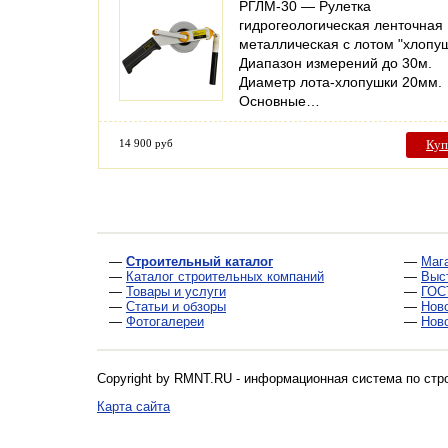
РГЛМ-30 — Рулетка
гидрогеологическая ленточная
металлическая с лотом "хлопуш
Диапазон измерений до 30м.
Диаметр лота-хлопушки 20мм.
Основные…
14 900 руб
Куп
—
Строительный каталог
—
Маг
—
Каталог строительных компаний
—
Выс
—
Товары и услуги
—
ГОС
—
Статьи и обзоры
—
Нов
—
Фотогалереи
—
Нов
Copyright by RMNT.RU - информационная система по
стр
Карта сайта