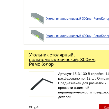
Угольник алюминиевый 300мм, РемоКоло
Угольник алюминиевый 400мм, РемоКоло
Угольник столярный,
цельнометаллический, 300мм,
РемоКолор
Артикул: 15-3-130 В коробке: 14
расфасовано по: 12 шт. Описан
Предназначен для разметки и
проверки взаимной
перпендикулярности поверхно
деталей…
190 руб
Куп