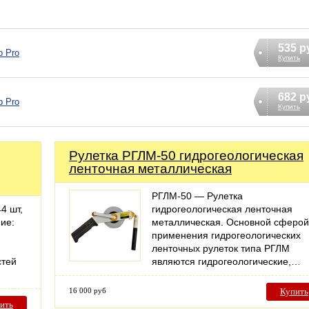
535 р
р Pro
Купить
682 р
р Pro
Купить
Рулетка РГЛМ-50 гидрогеологическая
ленточная металлическая
РГЛМ-50 — Рулетка
4 шт,
гидрогеологическая ленточная
ие:
металлическая. Основной сферой
применения гидрогеологических
ленточных рулеток типа РГЛМ
стей
являются гидрогеологические,…
16 000 руб
Купить
ить