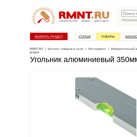
Наприме
строительство
ремонт
дом и дача
ВЫБРАТЬ РАЗДЕЛ
СТАТЬИ
ТОВАРЫ
КАТАЛ
RMNT.RU
/
Каталог товаров и услуг
/
Инструмент
/
Измерительный 
услуги
Угольник алюминиевый 350мм