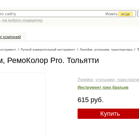
Искать
везде
р,
как выбрать кондиционер
ОГ КОМПАНИЙ
инструмент
/
Ручной измерительный инструмент
/
Линейки, угольники, транспортиры
/
Т
, РемоКолор Pro
. Тольятти
Линейки, угольники, транспорти
Инструмент трех братьев
615 руб.
Купить