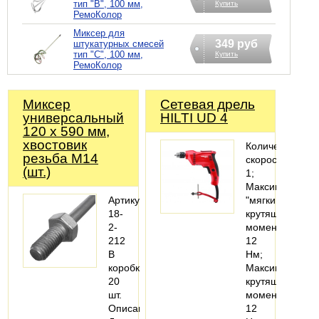
тип "В", 100 мм,
Купить
РемоКолор
Миксер для
349 руб
штукатурных смесей
тип "С", 100 мм,
Купить
РемоКолор
Миксер
Сетевая дрель
универсальный
HILTI UD 4
120 х 590 мм,
хвостовик
Количество
резьба М14
скоростей
(шт.)
1;
Максимальный
Артикул:
"мягкий"
18-
крутящий
2-
момент
212
12
В
Нм;
коробке:
Максимальный
20
крутящий
шт.
момент
Описание:
12