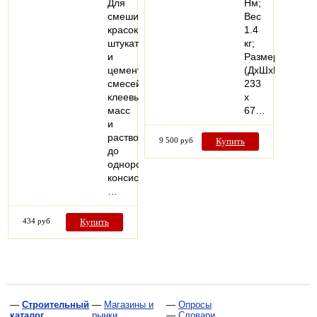
Для
Нм;
смешивания
Вес
красок,
1.4
штукатурных
кг;
и
Размеры
цементных
(ДхШхВ)
смесей,
233
клеевых
x
масс
67…
и
растворов
9 500 руб
Купить
до
однородной
консистенции.
…
434 руб
Купить
—
Строительный
—
Магазины и
—
Опросы
каталог
рынки
—
Словари