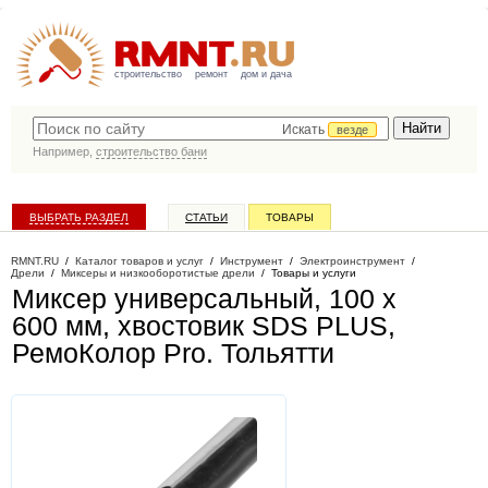
строительство
ремонт
дом и дача
Искать
везде
Например,
строительство бани
ВЫБРАТЬ РАЗДЕЛ
СТАТЬИ
ТОВАРЫ
КАТАЛОГ КОМПАНИЙ
RMNT.RU
/
Каталог товаров и услуг
/
Инструмент
/
Электроинструмент
/
Дрели
/
Миксеры и низкооборотистые дрели
/
Товары и услуги
Миксер универсальный, 100 х
600 мм, хвостовик SDS PLUS,
РемоКолор Pro
. Тольятти