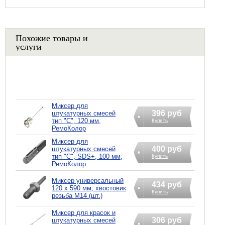
Похожие товары и
услуги
Миксер для
396 руб
штукатурных смесей
тип "С", 120 мм,
Купить
РемоКолор
Миксер для
400 руб
штукатурных смесей
тип "С", SDS+, 100 мм,
Купить
РемоКолор
Миксер универсальный
434 руб
120 х 590 мм, хвостовик
Купить
резьба М14 (шт.)
Миксер для красок и
306 руб
штукатурных смесей