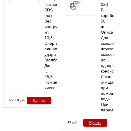
Патрон:
023
SDS
В
max;
коробке:
Вес
50
инструмента,
шт.
кг:
Описание:
10,3;
Для
Энергия
смешивания
единичного
штукатурных
удара
смесей
(долбление),
до
Дж:
однородной
…
консистенции.
25,5;
Легко
Номинальное
очищается
число…
при
помощи
воды.
65 000 руб
Купить
При
перемешиван
349 руб
Купить