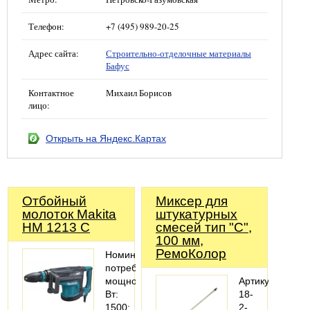
Телефон:
+7 (495) 989-20-25
Адрес сайта:
Строительно-отделочные материалы
Бафус
Контактное
Михаил Борисов
лицо:
Открыть на Яндекс.Картах
Отбойный
Миксер для
молоток Makita
штукатурных
HM 1213 C
смесей тип "С",
100 мм,
РемоКолор
Номинальная
потребляемая
мощность,
Артикул:
Вт:
18-
1500;
2-