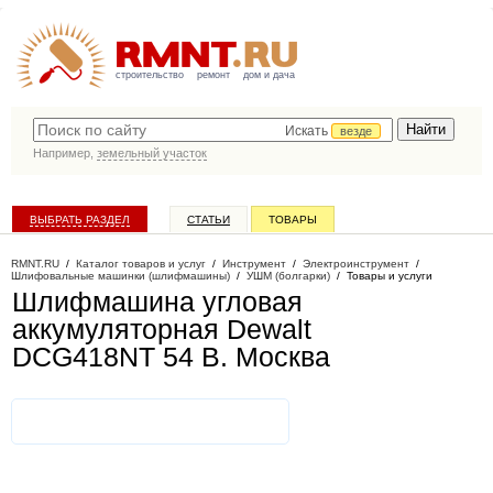
строительство
ремонт
дом и дача
Искать
везде
Например,
земельный участок
ВЫБРАТЬ РАЗДЕЛ
СТАТЬИ
ТОВАРЫ
КАТАЛОГ КОМПАНИЙ
RMNT.RU
/
Каталог товаров и услуг
/
Инструмент
/
Электроинструмент
/
Шлифовальные машинки (шлифмашины)
/
УШМ (болгарки)
/
Товары и услуги
Шлифмашина угловая
аккумуляторная Dewalt
DCG418NT 54 В
. Москва