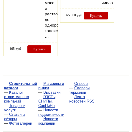
масс
число…
и
растворов
65 000 руб
Купить
до
однородной
консистенции.
…
465 руб
Купить
—
Строительный
—
Магазины и
—
Опросы
каталог
рынки
—
Словари
—
Каталог
—
Выставки
терминов
строительных
—
ГОСТы,
—
Лента
компаний
СНИПы,
новостей RSS
—
Товары и
СанПиНы
услуги
—
Новости
—
Статьи и
недвижимости
обзоры
—
Новости
—
Фотогалереи
компаний