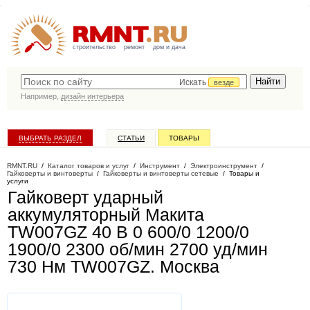
строительство
ремонт
дом и дача
Искать
везде
Например,
дизайн интерьера
ВЫБРАТЬ РАЗДЕЛ
СТАТЬИ
ТОВАРЫ
КАТАЛОГ КОМПАНИЙ
RMNT.RU
/
Каталог товаров и услуг
/
Инструмент
/
Электроинструмент
/
Гайковерты и винтоверты
/
Гайковерты и винтоверты сетевые
/
Товары и
услуги
Гайковерт ударный
аккумуляторный Макита
TW007GZ 40 В 0 600/0 1200/0
1900/0 2300 об/мин 2700 уд/мин
730 Нм TW007GZ
. Москва