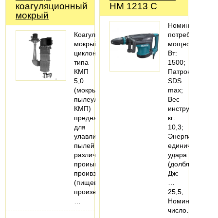
коагуляционный
HM 1213 C
мокрый
Номинальная
Коагуляционный
потребляемая
мокрый
мощность,
циклон
Вт:
типа
1500;
КМП
Патрон:
5,0
SDS
(мокрый
max;
пылеуловитель
Вес
КМП)
инструмента,
предназначен
кг:
для
10,3;
улавливания
Энергия
пылей
единичного
различных
удара
проиышленных
(долбление),
проивзодств
Дж:
(пищевое
…
производство,
25,5;
…
Номинальное
число…