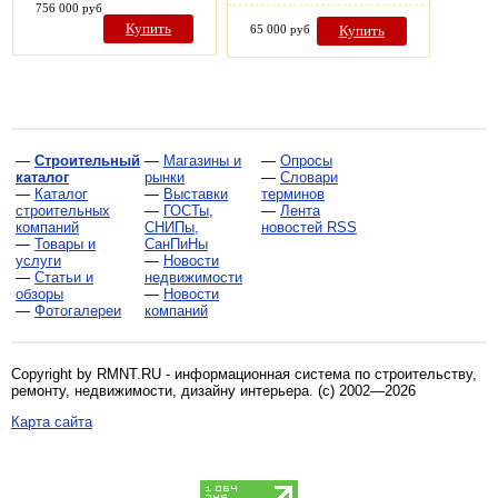
756 000 руб
Купить
65 000 руб
Купить
—
Строительный
—
Магазины и
—
Опросы
каталог
рынки
—
Словари
—
Каталог
—
Выставки
терминов
строительных
—
ГОСТы,
—
Лента
компаний
СНИПы,
новостей RSS
—
Товары и
СанПиНы
услуги
—
Новости
—
Статьи и
недвижимости
обзоры
—
Новости
—
Фотогалереи
компаний
Copyright by RMNT.RU - информационная система по
строительству,
ремонту, недвижимости, дизайну интерьера
. (c) 2002—2026
Карта сайта