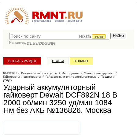
строительство
ремонт
дом и дача
Искать
везде
Например,
металлочерепица
ВЫБРАТЬ РАЗДЕЛ
СТАТЬИ
ТОВАРЫ
КАТАЛОГ КОМПАНИЙ
RMNT.RU
/
Каталог товаров и услуг
/
Инструмент
/
Электроинструмент
/
Гайковерты и винтоверты
/
Гайковерты и винтоверты сетевые
/
Товары и
услуги
Ударный аккумуляторный
гайковерт Dewalt DCF892N 18 В
2000 об/мин 3250 уд/мин 1084
Нм без АКБ №136826
. Москва