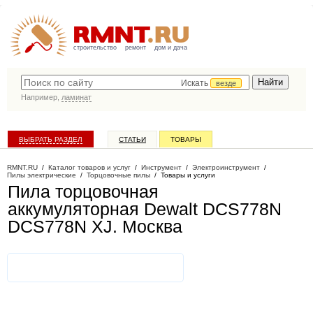
строительство
ремонт
дом и дача
Искать
везде
Например,
ламинат
ВЫБРАТЬ РАЗДЕЛ
СТАТЬИ
ТОВАРЫ
КАТАЛОГ КОМПАНИЙ
RMNT.RU
/
Каталог товаров и услуг
/
Инструмент
/
Электроинструмент
/
Пилы электрические
/
Торцовочные пилы
/
Товары и услуги
Пила торцовочная
аккумуляторная Dewalt DCS778N
DCS778N XJ
. Москва