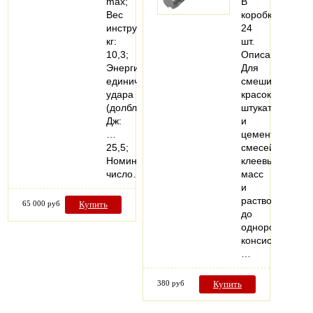
max;
В
Вес
коробке:
инструмента,
24
кг:
шт.
10,3;
Описание:
Энергия
Для
единичного
смешивания
удара
красок,
(долбление),
штукатурных
Дж:
и
…
цементных
25,5;
смесей,
Номинальное
клеевых
число…
масс
и
растворов
65 000 руб
Купить
до
однородной
консистенции.
…
380 руб
Купить