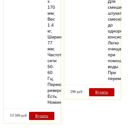
x
Для
170
смешивания
мм;
штукатурных
Вес
смесей
1.4
до
кг;
однородной
Ширина
консистенции.
77
Легко
мм;
очищается
Частота
при
сети
помощи
50-
воды.
60
При
Гц;
перемешиван
Переключатель
реверса
296 руб
Купить
Есть;
Номинальная…
13 500 руб
Купить