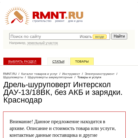
строительство
ремонт
дом и дача
Искать
везде
Например,
земельный участок
ВЫБРАТЬ РАЗДЕЛ
СТАТЬИ
ТОВАРЫ
КАТАЛОГ КОМПАНИЙ
RMNT.RU
/
Каталог товаров и услуг
/
Инструмент
/
Электроинструмент
/
Шуруповерты
/
Шуруповерты аккумуляторные
/
Товары и услуги
Дрель-шуруповерт Интерскол
ДАУ-13/18ВК, без АКБ и зарядки
.
Краснодар
Внимание! Данное предложение находится в
архиве. Описание и стоимость товара или услуги,
контактные данные поставщика и другие