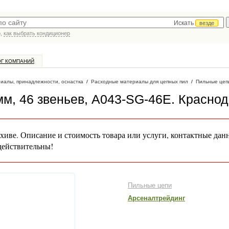
Искать
везде
р,
как выбрать кондиционер
ОГ КОМПАНИЙ
иалы, принадлежности, оснастка
/
Расходные материалы для цепных пил
/
Пильные цеп
 мм, 46 звеньев, A043-SG-46E
. Красно
хиве. Описание и стоимость товара или услуги, контактные дан
действительны!
Пильные цепи
Арсеналтрейдинг