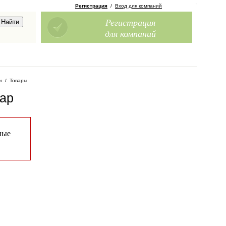
Регистрация
/
Вход для компаний
Регистрация
для компаний
и
/
Товары
дар
ные