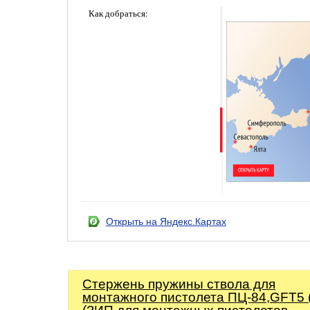
Как добраться:
Открыть на Яндекс.Картах
Стержень пружины ствола для
монтажного пистолета ПЦ-84,GFT5 