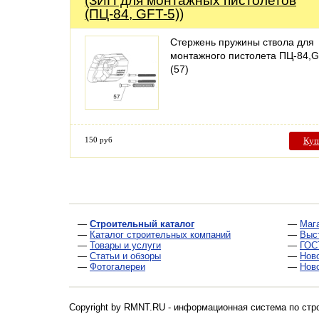
(ЗИП для монтажных пистолетов
(ПЦ-84, GFT-5))
Стержень пружины ствола для
монтажного пистолета ПЦ-84,
(57)
150 руб
Куп
—
Строительный каталог
—
Маг
—
Каталог строительных компаний
—
Выс
—
Товары и услуги
—
ГОС
—
Статьи и обзоры
—
Нов
—
Фотогалереи
—
Нов
Copyright by RMNT.RU - информационная система по
стр