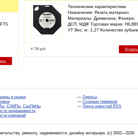
Технические характеристики
Назначение: Резать материал
Материалы: Древесина; Фанера;
GFT5
ДСП; МДФ Торговая марка: HILB
УТ Вес, кг: 1,27 Количество зубье
4 730 руб
Купить
ить
азины и рынки
—
Опросы
тавки
—
Словари терминов
Ты, СНИПы, СанПиНы
—
Лента новостей RSS
ости недвижимости
ости компаний
оительству, ремонту, недвижимости, дизайну интерьера
. (c) 2002—2026