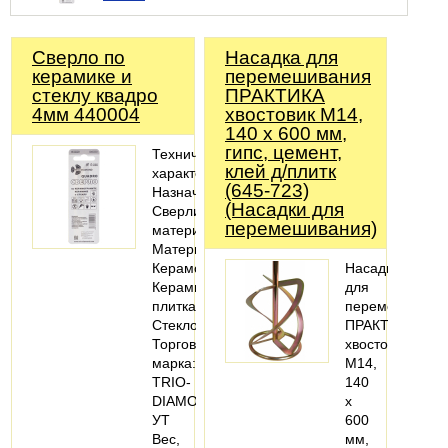
Сверло по
Насадка для
керамике и
перемешивания
стеклу квадро
ПРАКТИКА
4мм 440004
хвостовик М14,
140 х 600 мм,
гипс, цемент,
Технические
клей д/плитк
характеристики
(645-723)
Назначение:
(Насадки для
Сверлить
перемешивания)
материал
Материалы:
Керамогранит;
Насадка
Керамическая
для
плитка;
перемешивани
Стекло
ПРАКТИКА
Торговая
хвостовик
марка:
М14,
TRIO-
140
DIAMOND
х
УТ
600
Вес,
мм,