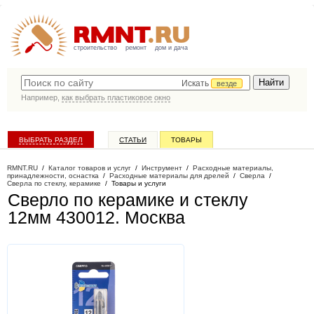
строительство
ремонт
дом и дача
Искать
везде
Например,
как выбрать пластиковое окно
ВЫБРАТЬ РАЗДЕЛ
СТАТЬИ
ТОВАРЫ
КАТАЛОГ КОМПАНИЙ
RMNT.RU
/
Каталог товаров и услуг
/
Инструмент
/
Расходные материалы,
принадлежности, оснастка
/
Расходные материалы для дрелей
/
Сверла
/
Сверла по стеклу, керамике
/
Товары и услуги
Сверло по керамике и стеклу
12мм 430012
. Москва