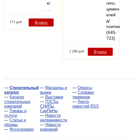
кг:
гипс,
…
цемент,
клей
д/
171 руб
Купить
плитки
(645-
723)
1 260 руб
Купить
—
Строительный
—
Магазины и
—
Опросы
каталог
рынки
—
Словари
—
Каталог
—
Выставки
терминов
строительных
—
ГОСТы,
—
Лента
компаний
СНИПы,
новостей RSS
—
Товары и
СанПиНы
услуги
—
Новости
—
Статьи и
недвижимости
обзоры
—
Новости
—
Фотогалереи
компаний