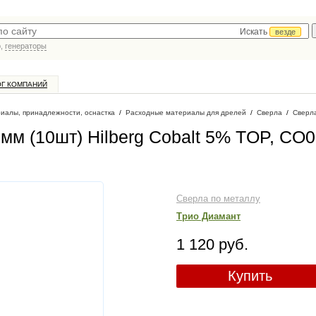
Искать
везде
р,
генераторы
ОГ КОМПАНИЙ
иалы, принадлежности, оснастка
/
Расходные материалы для дрелей
/
Сверла
/
Сверл
мм (10шт) Hilberg Cobalt 5% TOP, CO0
Сверла по металлу
Трио Диамант
1 120 руб.
Купить