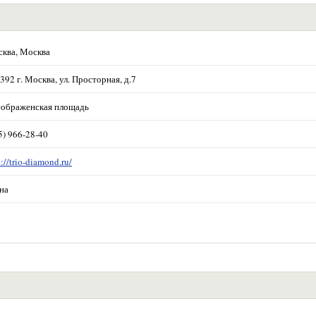
ква, Москва
392 г. Москва, ул. Просторная, д.7
ображенская площадь
5) 966-28-40
p://trio-diamond.ru/
на