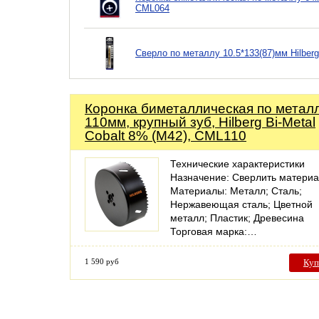
CML064
Сверло по металлу 10.5*133(87)мм Hilber
Коронка биметаллическая по метал
110мм, крупный зуб, Hilberg Bi-Metal
Cobalt 8% (М42), CML110
Технические характеристики
Назначение: Сверлить матери
Материалы: Металл; Сталь;
Нержавеющая сталь; Цветной
металл; Пластик; Древесина
Торговая марка:…
1 590 руб
Куп