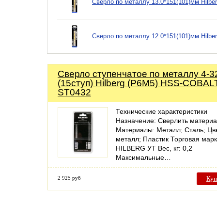
Сверло по металлу 13.0*151(101)мм Hilbe
Сверло по металлу 12.0*151(101)мм Hilbe
Сверло ступенчатое по металлу 4-
(15ступ) Hilberg (Р6М5) HSS-COBALT
ST0432
Технические характеристики
Назначение: Сверлить матери
Материалы: Металл; Сталь; Цв
металл; Пластик Торговая марк
HILBERG УТ Вес, кг: 0,2
Максимальные…
2 925 руб
Куп