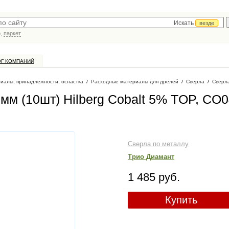
Искать
везде
р,
паркет
ОГ КОМПАНИЙ
иалы, принадлежности, оснастка
/
Расходные материалы для дрелей
/
Сверла
/
Сверл
мм (10шт) Hilberg Cobalt 5% TOP, CO0
Сверла по металлу
Трио Диамант
1 485 руб.
Купить