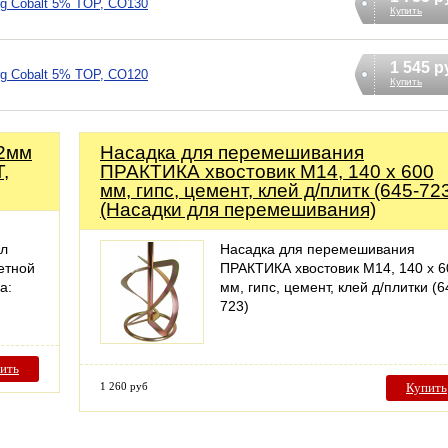
rg Cobalt 5% TOP, CO130
Купить
1 545 р
rg Cobalt 5% TOP, CO120
Купить
32мм
Насадка для перемешивания
,
ПРАКТИКА хвостовик М14, 140 х 600
мм, гипс, цемент, клей д/плитк (645-72
(Насадки для перемешивания)
ал
Насадка для перемешивания
етной
ПРАКТИКА хвостовик М14, 140 х 6
а:
мм, гипс, цемент, клей д/плитки (6
723)
ить
1 260 руб
Купить