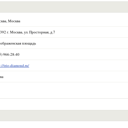
ква, Москва
392 г. Москва, ул. Просторная, д.7
ображенская площадь
5) 966-28-40
p://trio-diamond.ru/
на