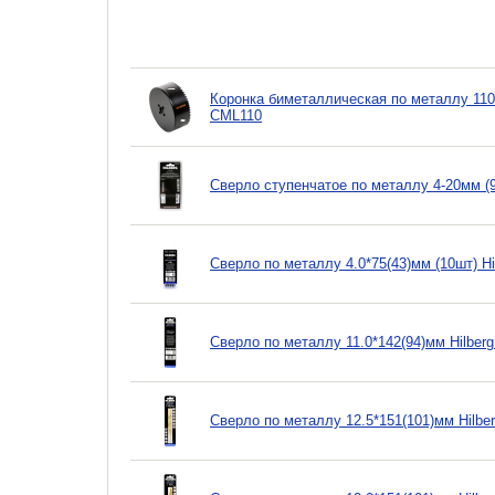
Коронка биметаллическая по металлу 110мм
CML110
Сверло ступенчатое по металлу 4-20мм (
Сверло по металлу 4.0*75(43)мм (10шт) Hi
Сверло по металлу 11.0*142(94)мм Hilber
Сверло по металлу 12.5*151(101)мм Hilbe