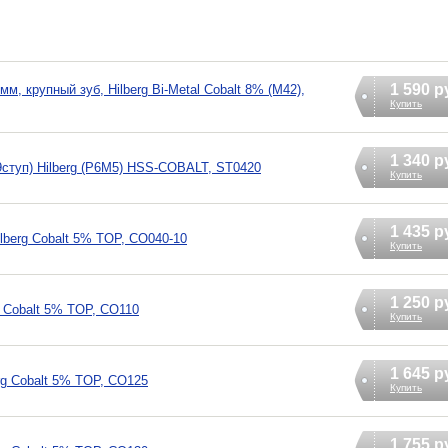
1 590 р
, крупный зуб, Hilberg Bi-Metal Cobalt 8% (М42),
Купить
1 340 р
9ступ) Hilberg (Р6М5) HSS-COBALT, ST0420
Купить
1 435 р
lberg Cobalt 5% TOP, CO040-10
Купить
1 250 р
g Cobalt 5% TOP, CO110
Купить
1 645 р
rg Cobalt 5% TOP, CO125
Купить
1 755 р