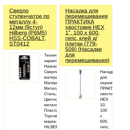
Сверло
Насадка для
ступенчатое по
перемешивания
металлу 4-
ПРАКТИКА
12мм (9ступ)
хвостовик НЕХ
Hilberg (Р6М5)
1", 100 х 600,
HSS-COBALT,
гипс, клей д/
ST0412
плитки (779-
509) (Насадки
для
Технические
перемешивания)
характеристики
Назначение:
Сверлить
Насадка
материал
для
Материалы:
перемешивани
Металл;
ПРАКТИКА
Сталь;
хвостовик
Цветной
НЕХ
металл;
10,
Пластик
100
Торговая
х
марка:
600,
HILBERG
гипс,