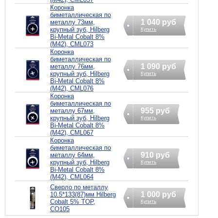
Коронка
биметаллическая по
1 040 руб
металлу 73мм,
крупный зуб, Hilberg
Купить
Bi-Metal Cobalt 8%
(М42), CML073
Коронка
биметаллическая по
1 090 руб
металлу 76мм,
крупный зуб, Hilberg
Купить
Bi-Metal Cobalt 8%
(М42), CML076
Коронка
биметаллическая по
955 руб
металлу 67мм,
крупный зуб, Hilberg
Купить
Bi-Metal Cobalt 8%
(М42), CML067
Коронка
биметаллическая по
910 руб
металлу 64мм,
крупный зуб, Hilberg
Купить
Bi-Metal Cobalt 8%
(М42), CML064
Сверло по металлу
1 000 руб
10.5*133(87)мм Hilberg
Cobalt 5% TOP,
Купить
CO105