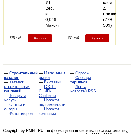
УТ
клей
Вес,
д/
кг:
плитки
0,046
(779-
Максимальные…
509)
825 руб
Купить
430 руб
Купить
—
Строительный
—
Магазины и
—
Опросы
каталог
рынки
—
Словари
—
Каталог
—
Выставки
терминов
строительных
—
ГОСТы,
—
Лента
компаний
СНИПы,
новостей RSS
—
Товары и
СанПиНы
услуги
—
Новости
—
Статьи и
недвижимости
обзоры
—
Новости
—
Фотогалереи
компаний
Copyright by RMNT.RU - информационная система по
строительству,