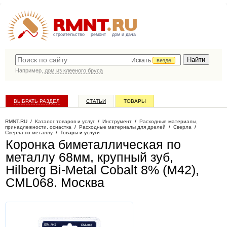
строительство
ремонт
дом и дача
Искать
везде
Например,
дом из клееного бруса
ВЫБРАТЬ РАЗДЕЛ
СТАТЬИ
ТОВАРЫ
КАТАЛОГ КОМПАНИЙ
RMNT.RU
/
Каталог товаров и услуг
/
Инструмент
/
Расходные материалы,
принадлежности, оснастка
/
Расходные материалы для дрелей
/
Сверла
/
Сверла по металлу
/
Товары и услуги
Коронка биметаллическая по
металлу 68мм, крупный зуб,
Hilberg Bi-Metal Cobalt 8% (М42),
CML068
. Москва