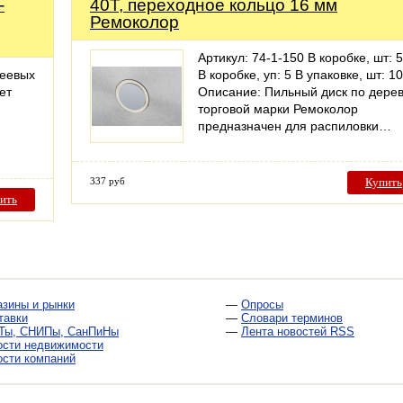
-
40T, переходное кольцо 16 мм
Ремоколор
Артикул: 74-1-150 В коробке, шт: 
леевых
В коробке, уп: 5 В упаковке, шт: 10
ет
Описание: Пильный диск по дере
торговой марки Ремоколор
предназначен для распиловки…
337 руб
Купить
ить
азины и рынки
—
Опросы
тавки
—
Словари терминов
Ты, СНИПы, СанПиНы
—
Лента новостей RSS
ости недвижимости
ости компаний