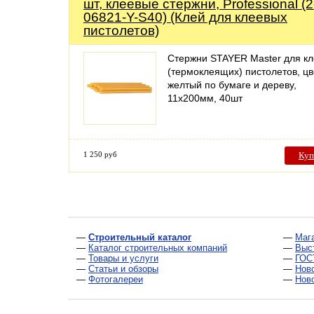
шт, клеевые стержни, Professional (2
06821-Y-S40) (Клей для клеевых
пистолетов)
Стержни STAYER Master для к
(термоклеящих) пистолетов, цв
желтый по бумаге и дереву,
11х200мм, 40шт
1 250 руб
Куп
—
Строительный каталог
—
Маг
—
Каталог строительных компаний
—
Выс
—
Товары и услуги
—
ГОС
—
Статьи и обзоры
—
Нов
—
Фотогалереи
—
Нов