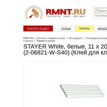
Наприме
строительство
ремонт
дом и дача
ВЫБРАТЬ РАЗДЕЛ
СТАТЬИ
ТОВАРЫ
КАТАЛ
RMNT.RU
/
Каталог товаров и услуг
/
Инструмент
/
Расходные матер
стержни
/
Товары и услуги
STAYER White, белые, 11 х 20
(2-06821-W-S40) (Клей для к