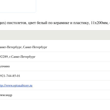
х) пистолетов, цвет белый по керамике и пластику, 11х200мм,
анкт-Петербург, Санкт-Петербург
92289, г.Санкт-Петербург
упчино
-921-744-85-01
ttp://www.optsnabtorg.ru
лександр