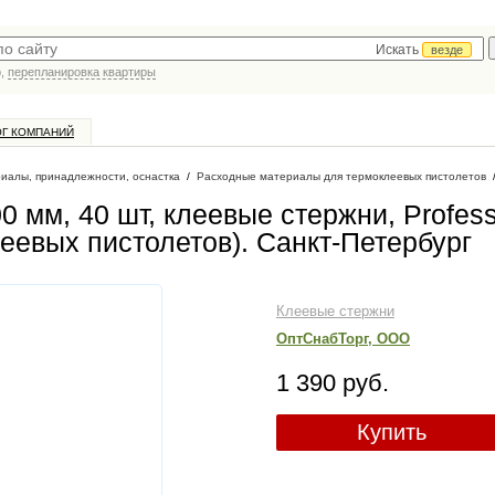
Искать
везде
р,
перепланировка квартиры
ОГ КОМПАНИЙ
иалы, принадлежности, оснастка
/
Расходные материалы для термоклеевых пистолетов
0 мм, 40 шт, клеевые стержни, Profess
леевых пистолетов)
. Санкт-Петербург
Клеевые стержни
ОптСнабТорг, ООО
1 390 руб.
Купить