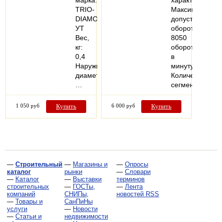
TRIO-
Максимально
DIAMOND
допустимые
УТ
обороты
Вес,
8050
кг:
оборотов
0,4
в
Наружный
минуту;
диаметр,
Количество
…
сегментов…
1 050 руб
Купить
6 000 руб
Купить
—
Строительный
—
Магазины и
—
Опросы
каталог
рынки
—
Словари
—
Каталог
—
Выставки
терминов
строительных
—
ГОСТы,
—
Лента
компаний
СНИПы,
новостей RSS
—
Товары и
СанПиНы
услуги
—
Новости
—
Статьи и
недвижимости