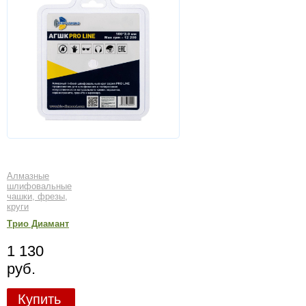
Алмазные
шлифовальные
чашки, фрезы,
круги
Трио Диамант
1 130
руб.
Купить