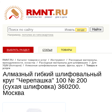
строительство
ремонт
дом и дача
Искать
везде
Например,
потолок из гипсокартона
ВЫБРАТЬ РАЗДЕЛ
СТАТЬИ
ТОВАРЫ
КАТАЛОГ КОМПАНИЙ
RMNT.RU
/
Каталог товаров и услуг
/
Инструмент
/
Расходные материалы,
принадлежности, оснастка
/
Расходные материалы для шлифмашин
/
Для
УШМ (болгарок)
/
Алмазные шлифовальные чашки, фрезы, круги
/
Товары и
услуги
Алмазный гибкий шлифовальный
круг "Черепашка" 100 № 200
(сухая шлифовка) 360200
.
Москва