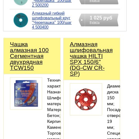
"Черепашка" 100/шаг
Купить
2 500200
Алмазный гибкий
1 025 руб
шлифовальный круг
"Черепашка" 100/шаг
Купить
4 500400
Чашка
Алмазная
алмазная 100
шлифовальная
Сегментная
чашка HILTI
двухрядная
SPX 150/6"
TCW150
(DG-CW CR-
SP)
Технические
характеристики
Диаметр
Назначение:
диска
Шлифовать
150
материал
мм;
Материалы:
Посадочное
Бетон;
отверстие
Кирпич;
19
Камень
мм;
Торговая
Специальные
марка:
характеристики