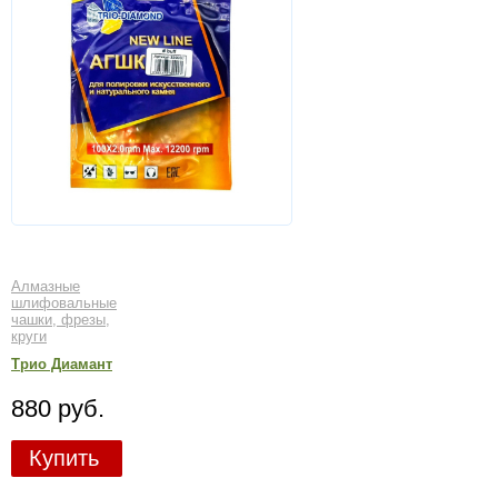
Алмазные
шлифовальные
чашки, фрезы,
круги
Трио Диамант
880 руб.
Купить