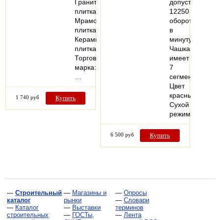
Гранитная
допустимые
плитка;
12250
Мраморная
оборотов
плитка;
в
Керамическая
минуту;
плитка
Чашка
Торговая
имеет
марка:
7
…
сегментов;
Цвет
красный;
1 740 руб
Купить
Сухой
режим…
6 500 руб
Купить
—
Строительный
—
Магазины и
—
Опросы
каталог
рынки
—
Словари
—
Каталог
—
Выставки
терминов
строительных
—
ГОСТы,
—
Лента