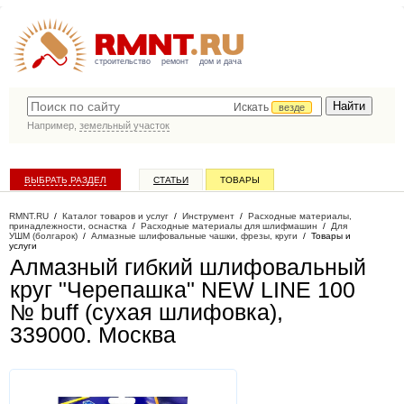
строительство
ремонт
дом и дача
Искать
везде
Например,
земельный участок
ВЫБРАТЬ РАЗДЕЛ
СТАТЬИ
ТОВАРЫ
КАТАЛОГ КОМПАНИЙ
RMNT.RU
/
Каталог товаров и услуг
/
Инструмент
/
Расходные материалы,
принадлежности, оснастка
/
Расходные материалы для шлифмашин
/
Для
УШМ (болгарок)
/
Алмазные шлифовальные чашки, фрезы, круги
/
Товары и
услуги
Алмазный гибкий шлифовальный
круг "Черепашка" NEW LINE 100
№ buff (сухая шлифовка),
339000
. Москва