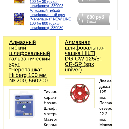
100 № 30 (сухая
шлифовка), 339003
Алмазный гибкий
шлифовальный круг
880 руб
"Черепашка" NEW LINE
Купить
100 № 800 (сухая
шлифовка), 339080
Алмазный
Алмазная
гибкий
шлифовальная
шлифовальный
чашка HILTI
гальванический
DG-CW 125/5"
круг
CR-SP (spx
"Черепашка"
univer)
Hilberg 100 мм
№ 200, 560200
Диаметр
диска
Технические
125
характеристики
мм;
Назначение:
Посадочное
Шлифовать
отверстие
материал
22.2
Материалы:
мм;
Керамогранит;
Максимально