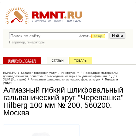
строительство
ремонт
дом и дача
Искать
везде
Например,
генераторы
ВЫБРАТЬ РАЗДЕЛ
СТАТЬИ
ТОВАРЫ
КАТАЛОГ КОМПАНИЙ
RMNT.RU
/
Каталог товаров и услуг
/
Инструмент
/
Расходные материалы,
принадлежности, оснастка
/
Расходные материалы для шлифмашин
/
Для
УШМ (болгарок)
/
Алмазные шлифовальные чашки, фрезы, круги
/
Товары и
услуги
Алмазный гибкий шлифовальный
гальванический круг "Черепашка"
Hilberg 100 мм № 200, 560200
.
Москва