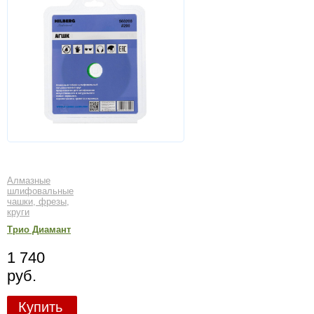
Алмазные
шлифовальные
чашки, фрезы,
круги
Трио Диамант
1 740
руб.
Купить