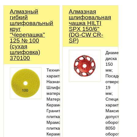
Алмазный
Алмазная
гибкий
шлифовальная
шлифовальный
чашка HILTI
круг
SPX 150/6"
"Черепашка"
(DG-CW CR-
125 № 100
SP)
(сухая
шлифовка)
Диаметр
370100
диска
150
Технические
мм;
характеристики
Посадочное
Назначение:
отверстие
Шлифовать
19
материал
мм;
Материалы:
Специальные
Керамогранит;
характеристики
Гранитная
Максимально
плитка;
допустимые
Мраморная
обороты
плитка;
8050
Керамическая
оборотов