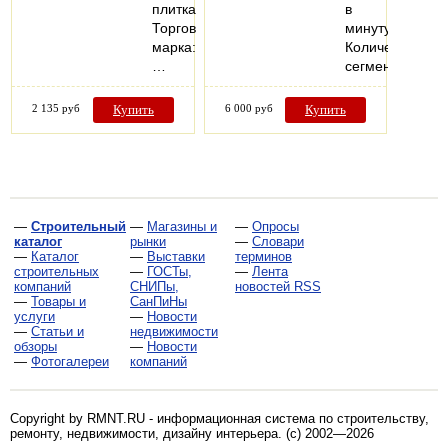
плитка
в
Торговая
минуту;
марка:
Количество
…
сегментов…
2 135 руб
Купить
6 000 руб
Купить
—
Строительный
—
Магазины и
—
Опросы
каталог
рынки
—
Словари
—
Каталог
—
Выставки
терминов
строительных
—
ГОСТы,
—
Лента
компаний
СНИПы,
новостей RSS
—
Товары и
СанПиНы
услуги
—
Новости
—
Статьи и
недвижимости
обзоры
—
Новости
—
Фотогалереи
компаний
Copyright by RMNT.RU - информационная система по
строительству,
ремонту, недвижимости, дизайну интерьера
. (c) 2002—2026