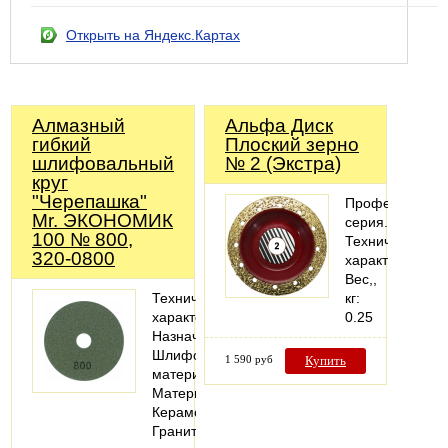
Открыть на Яндекс.Картах
Алмазный
Альфа Диск
гибкий
Плоский зерно
шлифовальный
№ 2 (Экстра)
круг
"Черепашка"
Профессионал
Mr. ЭКОНОМИК
серия.
100 № 800,
Технические
320-0800
характеристики
Вес,,
Технические
кг:
характеристики
0.25
Назначение:
Шлифовать
1 590 руб
Купить
материал
Материалы:
Керамогранит;
Гранитная