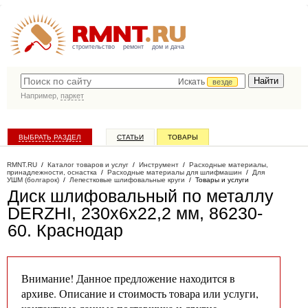
строительство
ремонт
дом и дача
Искать
везде
Например,
паркет
ВЫБРАТЬ РАЗДЕЛ
СТАТЬИ
ТОВАРЫ
КАТАЛОГ КОМПАНИЙ
RMNT.RU
/
Каталог товаров и услуг
/
Инструмент
/
Расходные материалы,
принадлежности, оснастка
/
Расходные материалы для шлифмашин
/
Для
УШМ (болгарок)
/
Лепестковые шлифовальные круги
/
Товары и услуги
Диск шлифовальный по металлу
DERZHI, 230x6x22,2 мм, 86230-
60
. Краснодар
Внимание! Данное предложение находится в
архиве. Описание и стоимость товара или услуги,