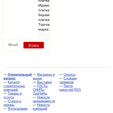
плитка;
Мраморная
плитка;
Керамическая
плитка
Торговая
марка:
…
300 руб
Купить
—
Строительный
—
Магазины и
—
Опросы
каталог
рынки
—
Словари
—
Каталог
—
Выставки
терминов
строительных
—
ГОСТы,
—
Лента
компаний
СНИПы,
новостей RSS
—
Товары и
СанПиНы
услуги
—
Новости
—
Статьи и
недвижимости
обзоры
—
Новости
—
Фотогалереи
компаний