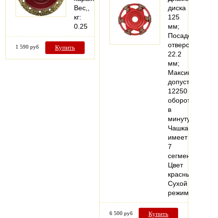
Вес,,
диска
кг:
125
0.25
мм;
Посадочное
отверстие
1 590 руб
Купить
22.2
мм;
Максимально
допустимые
12250
оборотов
в
минуту;
Чашка
имеет
7
сегментов;
Цвет
красный;
Сухой
режим…
6 500 руб
Купить