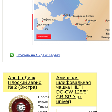
Открыть на Яндекс.Картах
Альфа Диск
Алмазная
Плоский зерно
шлифовальная
№ 2 (Экстра)
чашка HILTI
DG-CW 125/5"
CR-SP (spx
Профессиональная
univer)
серия.
Технические
характеристики
Диаметр