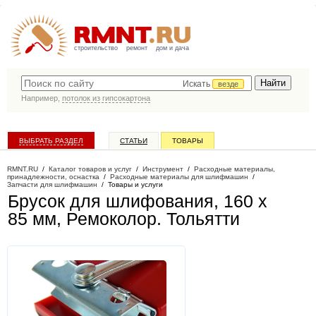
строительство
ремонт
дом и дача
Искать
везде
Например,
потолок из гипсокартона
ВЫБРАТЬ РАЗДЕЛ
СТАТЬИ
ТОВАРЫ
КАТАЛОГ КОМПАНИЙ
RMNT.RU
/
Каталог товаров и услуг
/
Инструмент
/
Расходные материалы,
принадлежности, оснастка
/
Расходные материалы для шлифмашин
/
Запчасти для шлифмашин
/
Товары и услуги
Брусок для шлифования, 160 х
85 мм, Ремоколор
. Тольятти