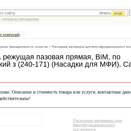
Искать
везде
р,
потолок из гипсокартона
ОГ КОМПАНИЙ
иалы, принадлежности, оснастка
/
Расходные материалы для многофункционального ин
режущая пазовая прямая, BiM, по
кий з (240-171) (Насадки для МФИ)
. С
хиве. Описание и стоимость товара или услуги, контактные дан
действительны!
Расходные материалы для
многофункционального
инструмента