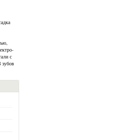
садка
тью,
ектро-
тали с
 зубов