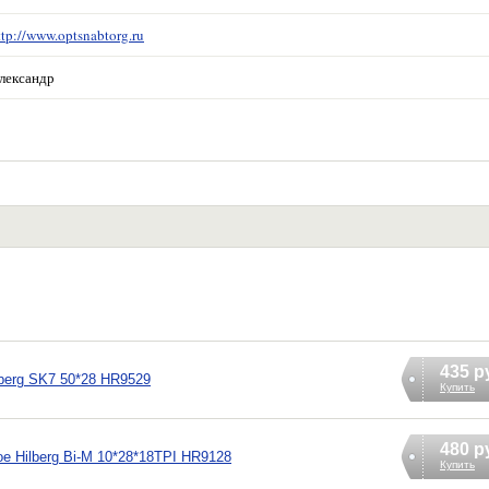
ttp://www.optsnabtorg.ru
лександр
435 р
berg SK7 50*28 HR9529
Купить
480 р
е Hilberg Bi-M 10*28*18TPI HR9128
Купить