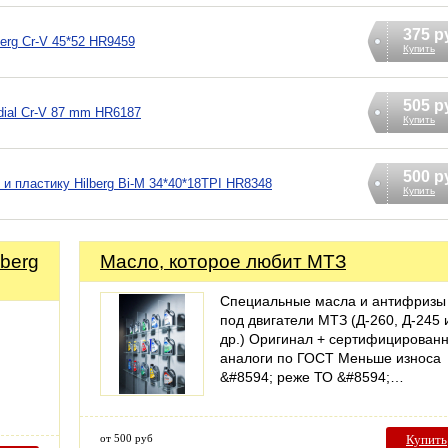
375 р
erg Cr-V 45*52 HR9459
Купить
505 р
dial Cr-V 87 mm HR6187
Купить
500 р
и пластику Hilberg Bi-M 34*40*18TPI HR8348
Купить
berg
Масло, которое любит МТЗ
Специальные масла и антифризы
под двигатели МТЗ (Д-260, Д-245 
др.) Оригинал + сертифицирован
аналоги по ГОСТ Меньше износа
&#8594; реже ТО &#8594;…
от 500 руб
Купить