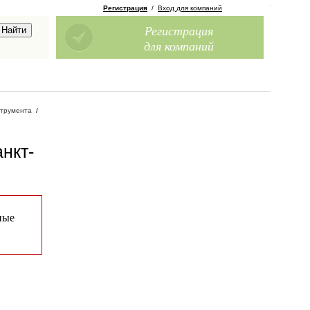
Регистрация
/
Вход для компаний
Регистрация
для компаний
струмента
/
анкт-
ные