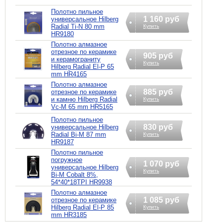
Полотно пильное
1 160 руб
универсальное Hilberg
Radial Ti-N 80 mm
Купить
HR9180
Полотно алмазное
отрезное по керамике
905 руб
и керамограниту
Купить
Hilberg Radial El-P 65
mm HR4165
Полотно алмазное
885 руб
отрезное по керамике
и камню Hilberg Radial
Купить
Vc-M 65 mm HR5165
Полотно пильное
830 руб
универсальное Hilberg
Radial Bi-M 87 mm
Купить
HR9187
Полотно пильное
погружное
1 070 руб
универсальное Hilberg
Купить
Bi-M Cobalt 8%,
54*40*18TPI HR9938
Полотно алмазное
1 085 руб
отрезное по керамике
Hilberg Radial El-P 85
Купить
mm HR3185