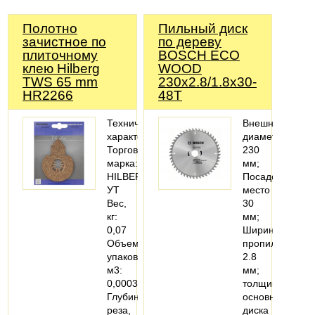
Полотно
Пильный диск
зачистное по
по дереву
плиточному
BOSCH ECO
клею Hilberg
WOOD
TWS 65 mm
230x2.8/1.8x30-
HR2266
48T
Технические
Внешний
характеристики
диаметр
Торговая
230
марка:
мм;
HILBERG
Посадочное
УТ
место
Вес,
30
кг:
мм;
0,07
Ширина
Объем
пропила
упаковки,
2.8
м3:
мм;
0,000384
толщина
Глубина
основного
реза,
диска