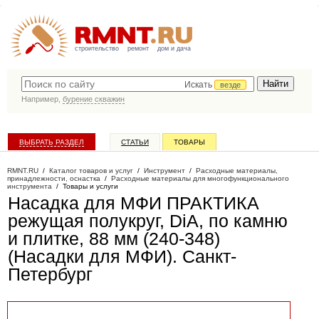
строительство
ремонт
дом и дача
Искать
везде
Например,
бурение скважин
ВЫБРАТЬ РАЗДЕЛ
СТАТЬИ
ТОВАРЫ
КАТАЛОГ КОМПАНИЙ
RMNT.RU
/
Каталог товаров и услуг
/
Инструмент
/
Расходные материалы,
принадлежности, оснастка
/
Расходные материалы для многофункционального
инструмента
/
Товары и услуги
Насадка для МФИ ПРАКТИКА
режущая полукруг, DiA, по камню
и плитке, 88 мм (240-348)
(Насадки для МФИ)
. Санкт-
Петербург