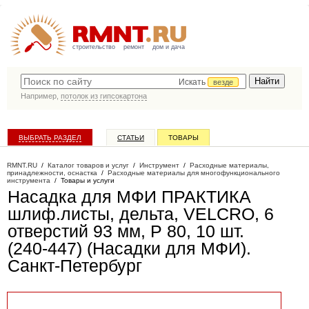
строительство
ремонт
дом и дача
Искать
везде
Например,
потолок из гипсокартона
ВЫБРАТЬ РАЗДЕЛ
СТАТЬИ
ТОВАРЫ
КАТАЛОГ КОМПАНИЙ
RMNT.RU
/
Каталог товаров и услуг
/
Инструмент
/
Расходные материалы,
принадлежности, оснастка
/
Расходные материалы для многофункционального
инструмента
/
Товары и услуги
Насадка для МФИ ПРАКТИКА
шлиф.листы, дельта, VELCRO, 6
отверстий 93 мм, P 80, 10 шт.
(240-447) (Насадки для МФИ)
.
Санкт-Петербург