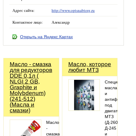
Адрес сайта:
http://www.optsnabtorg.ru
Контактное лицо:
Александр
Открыть на Яндекс.Картах
Масло - смазка
Масло, которое
для редукторов
любит МТЗ
DDE 0,1л (
NLGI 2 GB,
Специальные
Graphite и
масла
Molybdenum)
и
(241-512)
антифризы
(Масла и
под
смазки)
двигатели
МТЗ
Масло
(Д-260,
-
Д-245
смазка
и