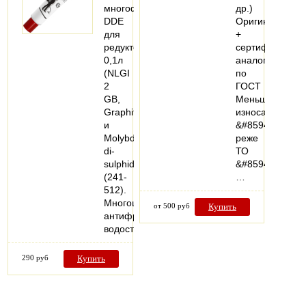
многофункциональная
др.)
DDE
Оригинал
для
+
редукторов
сертифициров
0,1л
аналоги
(NLGI
по
2
ГОСТ
GB,
Меньше
Graphite
износа
и
&#8594;
Molybdenum
реже
di-
ТО
sulphide)
&#8594;
(241-
…
512).
Многоцелевая,
от 500 руб
Купить
антифрикционная,
водостойкая…
290 руб
Купить