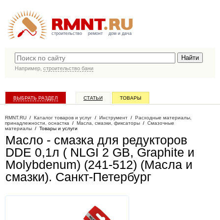
строительство
ремонт
дом и дача
Например,
строительство бани
ВЫБРАТЬ РАЗДЕЛ
СТАТЬИ
ТОВАРЫ
КАТАЛОГ КОМПАНИЙ
RMNT.RU
/
Каталог товаров и услуг
/
Инструмент
/
Расходные материалы,
принадлежности, оснастка
/
Масла, смазки, фиксаторы
/
Смазочные
материалы
/
Товары и услуги
Масло - смазка для редукторов
DDE 0,1л ( NLGI 2 GB, Graphite и
Molybdenum) (241-512) (Масла и
смазки)
. Санкт-Петербург