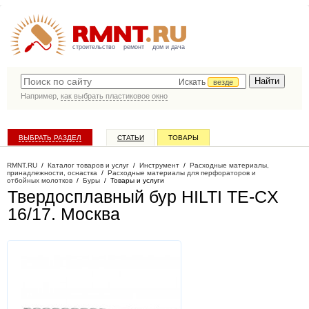
строительство
ремонт
дом и дача
Искать
везде
Например,
как выбрать пластиковое окно
ВЫБРАТЬ РАЗДЕЛ
СТАТЬИ
ТОВАРЫ
КАТАЛОГ КОМПАНИЙ
RMNT.RU
/
Каталог товаров и услуг
/
Инструмент
/
Расходные материалы,
принадлежности, оснастка
/
Расходные материалы для перфораторов и
отбойных молотков
/
Буры
/
Товары и услуги
Твердосплавный бур HILTI TE-CX
16/17
. Москва