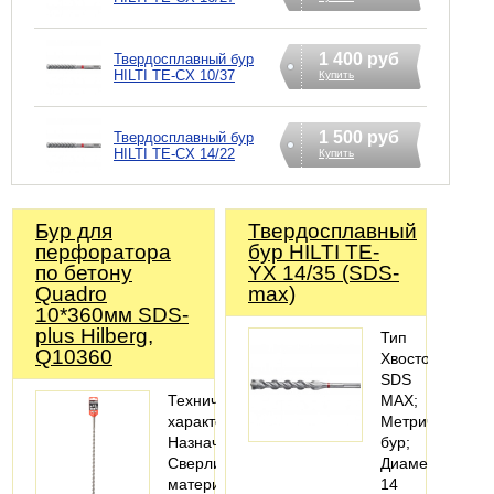
1 400 руб
Твердосплавный бур
HILTI TE-CX 10/37
Купить
1 500 руб
Твердосплавный бур
HILTI TE-CX 14/22
Купить
Бур для
Твердосплавный
перфоратора
бур HILTI TE-
по бетону
YX 14/35 (SDS-
Quadro
max)
10*360мм SDS-
plus Hilberg,
Тип
Q10360
Хвостовика
SDS
Технические
MAX;
характеристики
Метрический
Назначение:
бур;
Сверлить
Диаметр
материал
14