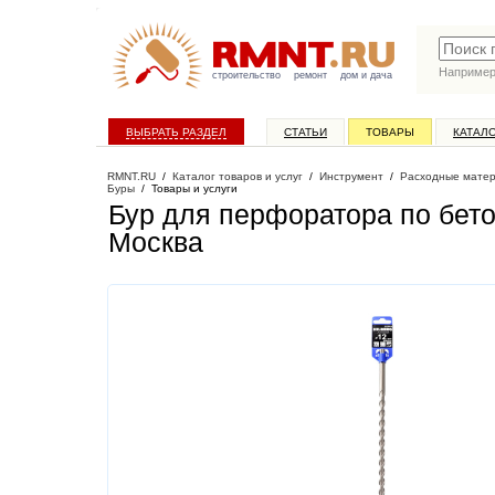
Наприме
строительство
ремонт
дом и дача
ВЫБРАТЬ РАЗДЕЛ
СТАТЬИ
ТОВАРЫ
КАТАЛ
RMNT.RU
/
Каталог товаров и услуг
/
Инструмент
/
Расходные матер
Буры
/
Товары и услуги
Бур для перфоратора по бето
Москва