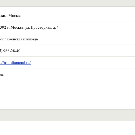
ква, Москва
392 г. Москва, ул. Просторная, д.7
ображенская площадь
5) 966-28-40
p://trio-diamond.ru/
на