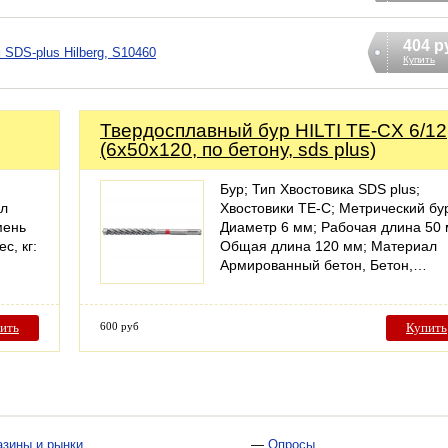
404 р
SDS-plus Hilberg, S10460
Купить
Твердосплавный бур HILTI TE-CX 6/12
(6х50х120, по бетону, sds plus)
Бур; Тип Хвостовика SDS plus;
ал
Хвостовики TE-C; Метрический бу
мень
Диаметр 6 мм; Рабочая длина 50
с, кг:
Общая длина 120 мм; Материал
Армированный бетон, Бетон,…
ить
600 руб
Купить
азины и рынки
—
Опросы