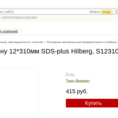
Искать
везде
р,
перепланировка квартиры
ОГ КОМПАНИЙ
иалы, принадлежности, оснастка
/
Расходные материалы для перфораторов и отбойных 
ну 12*310мм SDS-plus Hilberg, S1231
Буры
Трио Диамант
415 руб.
Купить