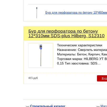
Бур для перфоратора по бетону 10*460мм 
Бур для перфоратора по бетону
12*310мм SDS-plus Hilberg, S12310
Технические характеристики
Назначение: Сверлить матери
Материалы: Бетон; Кирпич; Ка
Торговая марка: HILBERG УТ Ве
0,15 Тип хвостовика: SDS…
415 руб
Куп
—
Строительный каталог
—
Маг