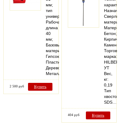
мм;
характеристики
тип
Назначение:
универсальный;
Сверлить
Рабочая
материал
длина
Материалы:
40
Бетон;
мм;
Кирпич;
Базовый
Камень
материал
Торговая
Гипсокартон,
марка:
Пластик,
HILBERG
Дерево,
УТ
Металл;
Вес,
кг:
0,19
2 500 руб
Купить
Тип
хвостовика:
SDS…
404 руб
Купить