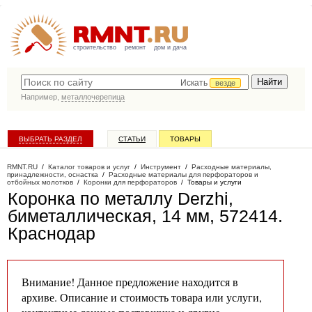
строительство
ремонт
дом и дача
Искать
везде
Например,
металлочерепица
ВЫБРАТЬ РАЗДЕЛ
СТАТЬИ
ТОВАРЫ
КАТАЛОГ КОМПАНИЙ
RMNT.RU
/
Каталог товаров и услуг
/
Инструмент
/
Расходные материалы,
принадлежности, оснастка
/
Расходные материалы для перфораторов и
отбойных молотков
/
Коронки для перфораторов
/
Товары и услуги
Коронка по металлу Derzhi,
биметаллическая, 14 мм, 572414
.
Краснодар
Внимание! Данное предложение находится в
архиве. Описание и стоимость товара или услуги,