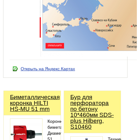
Открыть на Яндекс.Картах
Биметаллическая
Бур для
коронка HILTI
перфоратора
HS-MU 51 mm
по бетону
10*460мм SDS-
plus Hilberg,
Коронка
S10460
биметаллическая;
Диаметр
51
Технические