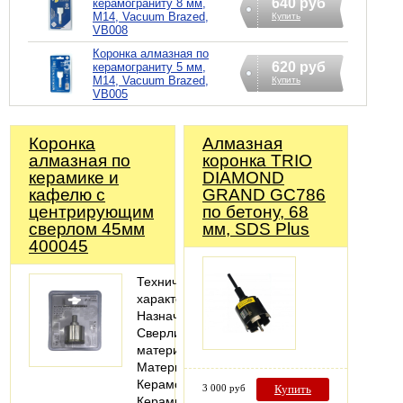
640 руб
керамограниту 8 мм,
М14, Vacuum Brazed,
Купить
VB008
Коронка алмазная по
620 руб
керамограниту 5 мм,
М14, Vacuum Brazed,
Купить
VB005
Коронка
Алмазная
алмазная по
коронка TRIO
керамике и
DIAMOND
кафелю с
GRAND GC786
центрирующим
по бетону, 68
сверлом 45мм
мм, SDS Plus
400045
Технические
характеристики
Назначение:
Сверлить
материал
Материалы:
Керамогранит;
3 000 руб
Купить
Керамическая