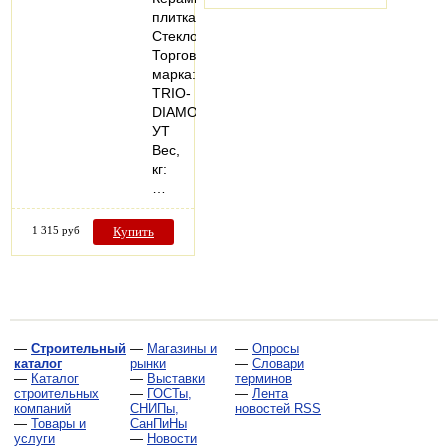
плитка;
Стекло
Торговая
марка:
TRIO-
DIAMOND
УТ
Вес,
кг:
…
1 315 руб
Купить
—
Строительный
—
Магазины и
—
Опросы
каталог
рынки
—
Словари
—
Каталог
—
Выставки
терминов
строительных
—
ГОСТы,
—
Лента
компаний
СНИПы,
новостей RSS
—
Товары и
СанПиНы
услуги
—
Новости