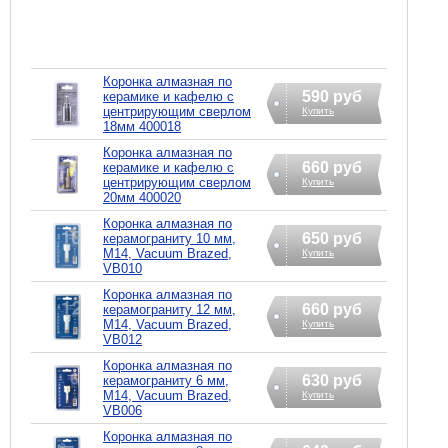
Коронка алмазная по
590 руб
керамике и кафелю с
центрирующим сверлом
Купить
18мм 400018
Коронка алмазная по
660 руб
керамике и кафелю с
центрирующим сверлом
Купить
20мм 400020
Коронка алмазная по
650 руб
керамограниту 10 мм,
М14, Vacuum Brazed,
Купить
VB010
Коронка алмазная по
660 руб
керамограниту 12 мм,
М14, Vacuum Brazed,
Купить
VB012
Коронка алмазная по
630 руб
керамограниту 6 мм,
М14, Vacuum Brazed,
Купить
VB006
Коронка алмазная по