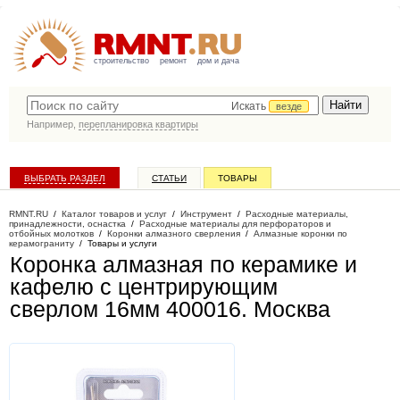
строительство
ремонт
дом и дача
Искать
везде
Например,
перепланировка квартиры
ВЫБРАТЬ РАЗДЕЛ
СТАТЬИ
ТОВАРЫ
КАТАЛОГ КОМПАНИЙ
RMNT.RU
/
Каталог товаров и услуг
/
Инструмент
/
Расходные материалы,
принадлежности, оснастка
/
Расходные материалы для перфораторов и
отбойных молотков
/
Коронки алмазного сверления
/
Алмазные коронки по
керамограниту
/
Товары и услуги
Коронка алмазная по керамике и
кафелю с центрирующим
сверлом 16мм 400016
. Москва