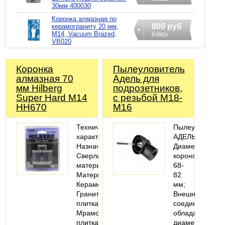
30мм 400030
Коронка алмазная по
800 руб
керамограниту 20 мм,
М14, Vacuum Brazed,
Купить
VB020
Коронка
Пылеуловитель
алмазная 70
Адель для
мм Hilberg
подрозетников,
Super Hard M14
с резьбой M18-
HH670
М16
Технические
Пылеулавливат
характеристики
АДЕЛЬ;
Назначение:
Диаметр
Сверлить
коронок
материал
68-
Материалы:
82
Керамогранит;
мм;
Гранитная
Внешнее
плитка;
соединение
Мраморная
обладает
плитка;
диаметром