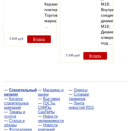
Керамическая
М18;
плитка
Внутреннее
Торговая
соединение
марка:
диаметром
…
М16;
Диаметр
отверстия
3 650 руб
Купить
под…
5 500 руб
Купить
—
Строительный
—
Магазины и
—
Опросы
каталог
рынки
—
Словари
—
Каталог
—
Выставки
терминов
строительных
—
ГОСТы,
—
Лента
компаний
СНИПы,
новостей RSS
—
Товары и
СанПиНы
услуги
—
Новости
—
Статьи и
недвижимости
обзоры
—
Новости
—
Фотогалереи
компаний