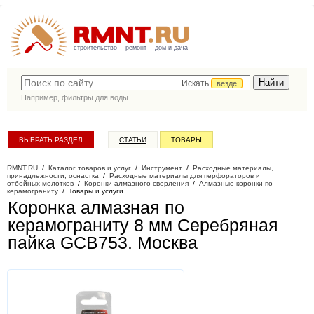
строительство
ремонт
дом и дача
Искать
везде
Например,
фильтры для воды
ВЫБРАТЬ РАЗДЕЛ
СТАТЬИ
ТОВАРЫ
КАТАЛОГ КОМПАНИЙ
RMNT.RU
/
Каталог товаров и услуг
/
Инструмент
/
Расходные материалы,
принадлежности, оснастка
/
Расходные материалы для перфораторов и
отбойных молотков
/
Коронки алмазного сверления
/
Алмазные коронки по
керамограниту
/
Товары и услуги
Коронка алмазная по
керамограниту 8 мм Серебряная
пайка GCB753
. Москва