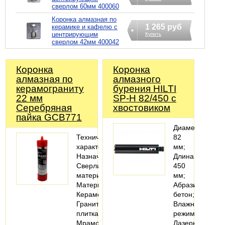
сверлом 60мм 400060
Коронка алмазная по
1 265 руб
керамике и кафелю с
центрирующим
Купить
сверлом 42мм 400042
Коронка
Коронка
алмазная по
алмазного
керамограниту
бурения HILTI
22 мм
SP-H 82/450 с
Серебряная
хвостовиком
пайка GCB771
Диаметр
Технические
82
характеристики
мм;
Назначение:
Длина
Сверлить
450
материал
мм;
Материалы:
Абразивный
Керамогранит;
бетон;
Гранитная
Влажный
плитка;
режим;
Мраморная
Лазерная