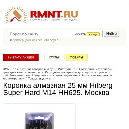
строительство
ремонт
дом и дача
Искать
везде
Например,
дом из клееного бруса
ВЫБРАТЬ РАЗДЕЛ
СТАТЬИ
ТОВАРЫ
КАТАЛОГ КОМПАНИЙ
RMNT.RU
/
Каталог товаров и услуг
/
Инструмент
/
Расходные материалы,
принадлежности, оснастка
/
Расходные материалы для перфораторов и
отбойных молотков
/
Коронки алмазного сверления
/
Алмазные коронки по
керамограниту
/
Товары и услуги
Коронка алмазная 25 мм Hilberg
Super Hard M14 HH625
. Москва