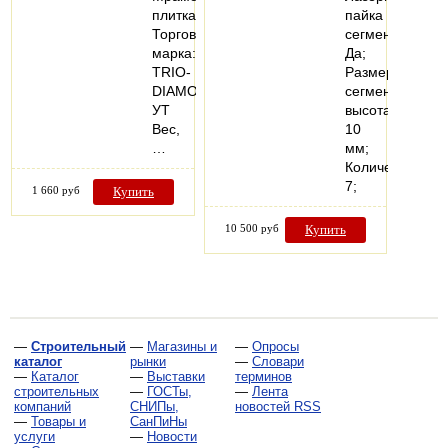
плитка
пайка
Торговая
сегментов
марка:
Да;
TRIO-
Размеры
DIAMOND
сегмента
УТ
высота
Вес,
10
…
мм;
Количество
7;
1 660 руб
Купить
10 500 руб
Купить
—
Строительный
—
Магазины и
—
Опросы
каталог
рынки
—
Словари
—
Каталог
—
Выставки
терминов
строительных
—
ГОСТы,
—
Лента
компаний
СНИПы,
новостей RSS
—
Товары и
СанПиНы
услуги
—
Новости