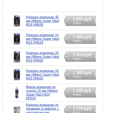
Коронка алмазная 30
1 635 руб
мм Hilberg Super Hard
Купить
M14 HH630
Коронка алмазная 14
1 280 руб
мм Hilberg Super Hard
Купить
M14 HH614
Коронка алмазная 20
1 410 руб
мм Hilberg Super Hard
Купить
M14 HH620
Коронка алмазная 16
1 280 руб
мм Hilberg Super Hard
Купить
M14 HH616
Фреза алмазная по
1 330 руб
плитке 10 мм Hilberg
Super Hard М14
Купить
HH310
Коронка алмазная по
1 770 руб
керамике и кафелю с
центрирующим
Купить