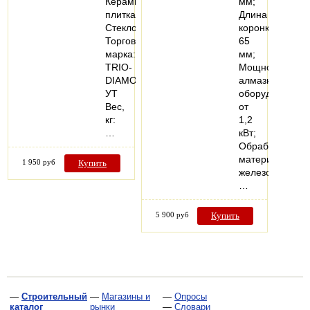
Керамическая
мм;
плитка;
Длина
Стекло
коронки
Торговая
65
марка:
мм;
TRIO-
Мощность
DIAMOND
алмазного
УТ
оборудования
Вес,
от
кг:
1,2
…
кВт;
Обрабатываем
материал
1 950 руб
Купить
железобетон;
…
5 900 руб
Купить
—
Строительный
—
Магазины и
—
Опросы
каталог
рынки
—
Словари