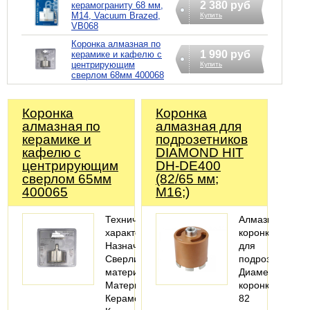
2 380 руб
керамограниту 68 мм,
М14, Vacuum Brazed,
Купить
VB068
Коронка алмазная по
1 990 руб
керамике и кафелю с
центрирующим
Купить
сверлом 68мм 400068
Коронка
Коронка
алмазная по
алмазная для
керамике и
подрозетников
кафелю с
DIAMOND HIT
центрирующим
DH-DE400
сверлом 65мм
(82/65 мм;
400065
M16;)
Технические
Алмазная
характеристики
коронка
Назначение:
для
Сверлить
подрозетников;
материал
Диаметр
Материалы:
коронки
Керамогранит;
82