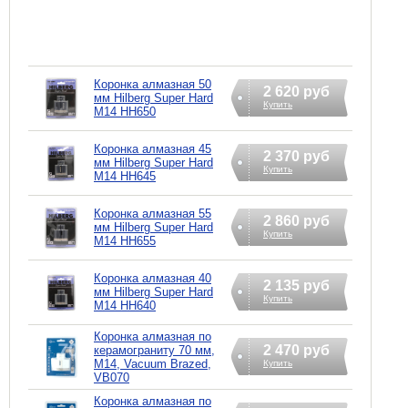
Коронка алмазная 50
2 620 руб
мм Hilberg Super Hard
Купить
M14 HH650
Коронка алмазная 45
2 370 руб
мм Hilberg Super Hard
Купить
M14 HH645
Коронка алмазная 55
2 860 руб
мм Hilberg Super Hard
Купить
M14 HH655
Коронка алмазная 40
2 135 руб
мм Hilberg Super Hard
Купить
M14 HH640
Коронка алмазная по
2 470 руб
керамограниту 70 мм,
М14, Vacuum Brazed,
Купить
VB070
Коронка алмазная по